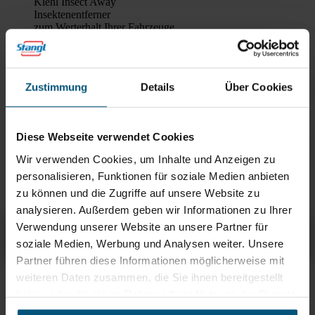
Kiehl Insect Away
Insektenentferner
zum Werterhalt Ihrer Fahrzeuge
Kiehl Brill Gomma Plus
Reifenpflege
zum Werterhalt Ihrer Fahrzeuge
Zustimmung
Details
Über Cookies
Kiehl Wheel Cleaner Red
Felgenreiniger
zum Werterhalt Ihrer Fahrzeuge
Diese Webseite verwendet Cookies
Wir verwenden Cookies, um Inhalte und Anzeigen zu
Kiehl Glas Queen
personalisieren, Funktionen für soziale Medien anbieten
GlasQueen - die Königin unter den Glasreinigern
zu können und die Zugriffe auf unsere Website zu
analysieren. Außerdem geben wir Informationen zu Ihrer
Kiehl Leather & Plasto Care
Verwendung unserer Website an unsere Partner für
Übersicht
Produktinfos & Downloads
Zubehör
Empfehlungen
soziale Medien, Werbung und Analysen weiter. Unsere
Partner führen diese Informationen möglicherweise mit
weiteren Daten zusammen, die Sie ihnen bereitgestellt
Rein aus Prinzip.
haben oder die sie im Rahmen Ihrer Nutzung der Dienste
gesammelt haben.