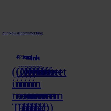
Reine infos - bleiben Sie
informiert.
Melden Sie sich jetzt zu unserem Newsletter an und verpassen Sie
keine Neuigkeiten mehr!
Zur Newsletteranmeldung
social media
(Öffnet
(Öffnet
(Öffnet
(Öffnet
(Öffnet
(Öffnet
in
in
in
in
in
in
neuem
neuem
neuem
neuem
neuem
neuem
Tab)
Tab)
Tab)
Tab)
Tab)
Tab)