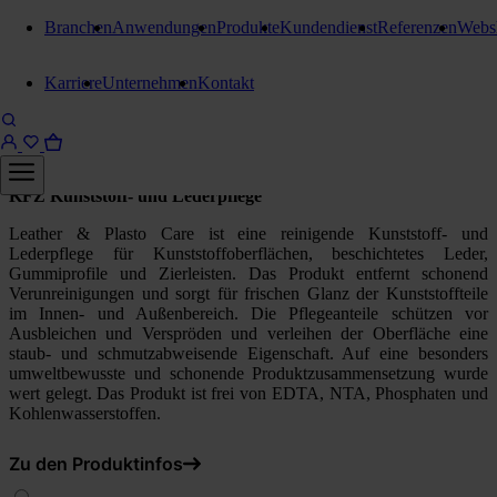
Branchen
Anwendungen
Produkte
Kundendienst
Referenzen
Webs
Fahrzeugpflege
Karriere
Unternehmen
Kontakt
Kiehl Leather & Plasto Care
200 ml Sprühflasche
KFZ Kunststoff- und Lederpflege
Leather & Plasto Care ist eine reinigende Kunststoff- und
Lederpflege für Kunststoffoberflächen, beschichtetes Leder,
Gummiprofile und Zierleisten. Das Produkt entfernt schonend
Verunreinigungen und sorgt für frischen Glanz der Kunststoffteile
im Innen- und Außenbereich. Die Pflegeanteile schützen vor
Ausbleichen und Verspröden und verleihen der Oberfläche eine
staub- und schmutzabweisende Eigenschaft. Auf eine besonders
umweltbewusste und schonende Produktzusammensetzung wurde
wert gelegt. Das Produkt ist frei von EDTA, NTA, Phosphaten und
Kohlenwasserstoffen.
Zu den Produktinfos