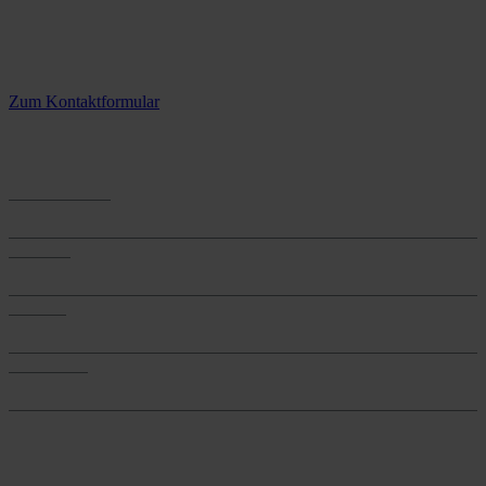
Kontaktieren Sie uns.
3 Standorte – täglich für Sie im Einsatz
Zum Kontaktformular
Anwendungen
Anwendungen
Produkte
Produkte
Services
Services
Onlineshop
Onlineshop