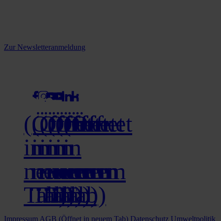
informiert.
Melden Sie sich jetzt zu unserem Newsletter an und verpassen Sie
keine Neuigkeiten mehr!
Zur Newsletteranmeldung
social media
(Öffnet
(Öffnet
(Öffnet
(Öffnet
(Öffnet
(Öffnet
in
in
in
in
in
in
neuem
neuem
neuem
neuem
neuem
neuem
Tab)
Tab)
Tab)
Tab)
Tab)
Tab)
Impressum
AGB
(Öffnet in neuem Tab)
Datenschutz
Umweltpolitik