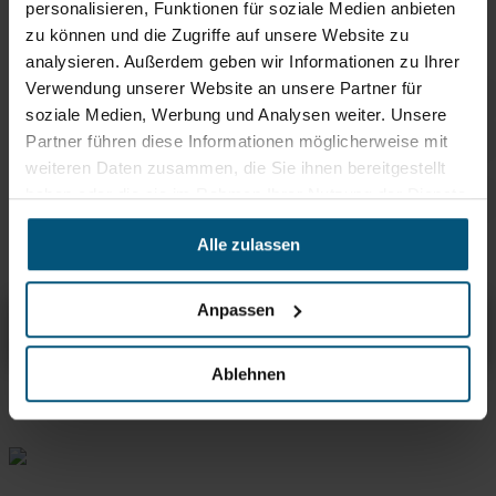
Oft zusammen gekauft
personalisieren, Funktionen für soziale Medien anbieten
zu können und die Zugriffe auf unsere Website zu
analysieren. Außerdem geben wir Informationen zu Ihrer
Verwendung unserer Website an unsere Partner für
soziale Medien, Werbung und Analysen weiter. Unsere
Handrohr Ø 50mm Edelstahl
Partner führen diese Informationen möglicherweise mit
Handrohr-Verlängerung
weiteren Daten zusammen, die Sie ihnen bereitgestellt
Aluminium Ø 50 mm
haben oder die sie im Rahmen Ihrer Nutzung der Dienste
Handrohr Ø 50 mm kpl. mit
gesammelt haben.
Befestigungsmanschette
Alle zulassen
Anpassen
Handrohr Ø 50mm, Aluminium , eingezogen
Übersicht
Produktinfos & Downloads
Zubehör
Empfehlungen
Ablehnen
Rein aus Prinzip.