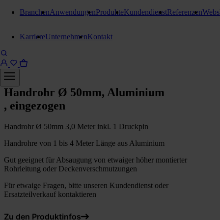
Branchen
Anwendungen
Produkte
Kundendienst
Referenzen
Webs
Karriere
Unternehmen
Kontakt
Handrohre
Handrohr Ø 50mm, Aluminium
, eingezogen
Handrohr Ø 50mm 3,0 Meter inkl. 1 Druckpin
Handrohre von 1 bis 4 Meter Länge aus Aluminium
Gut geeignet für Absaugung von etwaiger höher montierter
Rohrleitung oder Deckenverschmutzungen
Für etwaige Fragen, bitte unseren Kundendienst oder
Ersatzteilverkauf kontaktieren
Zu den Produktinfos