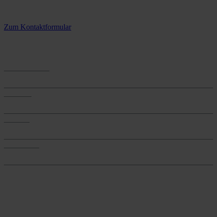
3 Standorte – täglich für Sie im Einsatz
Zum Kontaktformular
Anwendungen
Anwendungen
Produkte
Produkte
Services
Services
Onlineshop
Onlineshop
Reine infos - bleiben Sie