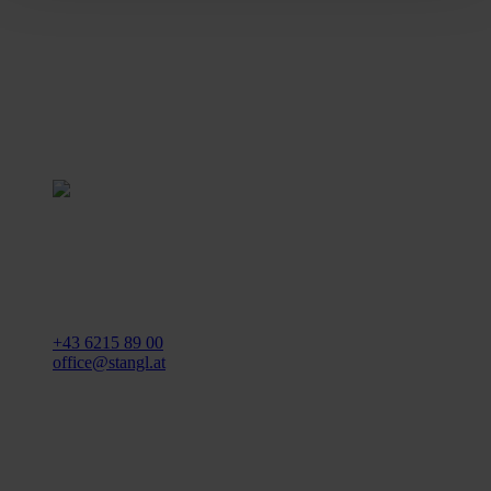
Stangl Reinigungstechnik
GmbH
Gewerbegebiet Süd 1
5204 Straßwalchen
+43 6215 89 00
office@stangl.at
(Öffnet
Zum
in
Routenplaner
neuem
Tab)