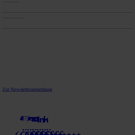
Services
Onlineshop
Onlineshop
Reine infos - bleiben Sie
informiert.
Melden Sie sich jetzt zu unserem Newsletter an und verpassen Sie
keine Neuigkeiten mehr!
Zur Newsletteranmeldung
social media