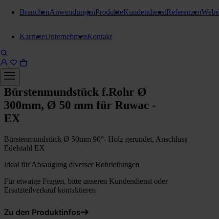
Branchen
Anwendungen
Produkte
Kundendienst
Referenzen
Webs
Karriere
Unternehmen
Kontakt
Düsen / Bürsten
Bürstenmundstück f.Rohr Ø
300mm, Ø 50 mm für Ruwac -
EX
Bürstenmundstück Ø 50mm 90°- Holz gerundet, Anschluss
Edelstahl EX
Ideal für Absaugung diverser Rohrleitungen
Für etwaige Fragen, bitte unseren Kundendienst oder
Ersatzteilverkauf kontaktieren
Zu den Produktinfos