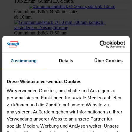
100x25mm, Gummi EX-Schutz
Gummimundstück Ø 50mm, spitz
ab 10mm
Gummimundstück Ø 50 mm
300mm konisch - 10-25mm
veränderbare Ansaugöffnung
Spitzdüse konisch 90° Ø 50mm,
300mm EX
Zustimmung
Details
Über Cookies
Gummimundstück Ø 50mm,
konisch
Diese Webseite verwendet Cookies
Gummimundstück konisch,
Wir verwenden Cookies, um Inhalte und Anzeigen zu
schwarz
personalisieren, Funktionen für soziale Medien anbieten
Gummimundstück, Anschluss: Ø
zu können und die Zugriffe auf unsere Website zu
50mm, Ölfest EX
analysieren. Außerdem geben wir Informationen zu Ihrer
Rundbürste für Rohr, Anschluss Ø
Verwendung unserer Website an unsere Partner für
50mm Ruwac
soziale Medien, Werbung und Analysen weiter. Unsere