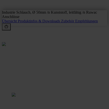
Industrie Schlauch, Ø 50mm /n Kunststoff, leitfähig /n Ruwac
Anschlüsse
Übersicht
Produktinfos & Downloads
Zubehör
Empfehlungen
Rein aus Prinzip.
Stangl Reinigungstechnik
GmbH