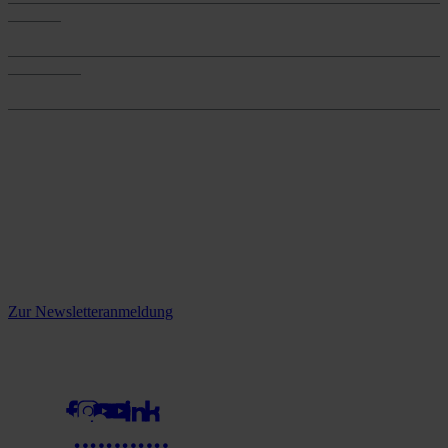
Services
Services
Onlineshop
Onlineshop
Reine infos - bleiben Sie
informiert.
Melden Sie sich jetzt zu unserem Newsletter an und verpassen Sie
keine Neuigkeiten mehr!
Zur Newsletteranmeldung
social media