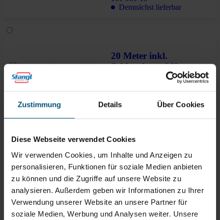
Demnächst lieferbar
20 Meter inkl.
Schlauchanschlüsse
- Edelstahl
161-500-20
Zustimmung
Details
Über Cookies
Demnächst lieferbar
Für Anfrage in Warenkorb legen
Diese Webseite verwendet Cookies
Wir verwenden Cookies, um Inhalte und Anzeigen zu
Lieferung in 6-8 Werktagen
personalisieren, Funktionen für soziale Medien anbieten
Brauchen Sie Hilfe?
Kontaktieren Sie uns!
zu können und die Zugriffe auf unsere Website zu
analysieren. Außerdem geben wir Informationen zu Ihrer
Verwendung unserer Website an unsere Partner für
soziale Medien, Werbung und Analysen weiter. Unsere
Alle Eigenschaften