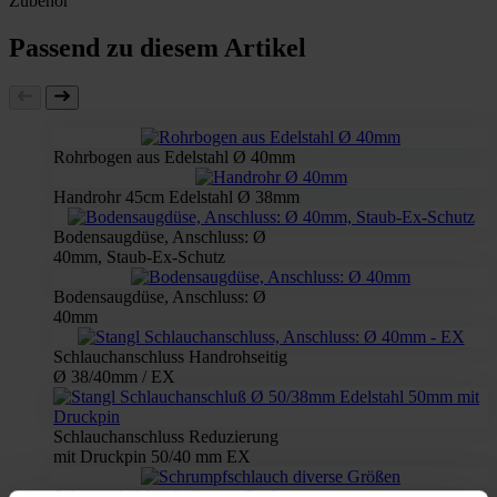
Zubehör
Passend zu diesem Artikel
Rohrbogen aus Edelstahl Ø 40mm
Handrohr 45cm Edelstahl Ø 38mm
Bodensaugdüse, Anschluss: Ø
40mm, Staub-Ex-Schutz
Bodensaugdüse, Anschluss: Ø
40mm
Schlauchanschluss Handrohseitig
Ø 38/40mm / EX
Schlauchanschluss Reduzierung
mit Druckpin 50/40 mm EX
Schrumpfschlauch diverse Größen