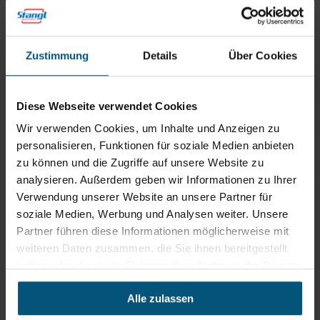
Schlauchbinder, Ø 40 - 100 mm
Rundbürste Ø 40 mm für div
Zustimmung
Details
Über Cookies
StaVac
Rundbürste PA, Ø 40 mm, Ex mit
Diese Webseite verwendet Cookies
Bürstenstreifen, elektrisch leitfähig
Wir verwenden Cookies, um Inhalte und Anzeigen zu
Adapterstück Ø 38 mm für div
personalisieren, Funktionen für soziale Medien anbieten
StaVac
zu können und die Zugriffe auf unsere Website zu
Fugendüse Ø 40mm für div StaVac
analysieren. Außerdem geben wir Informationen zu Ihrer
Verwendung unserer Website an unsere Partner für
Fugendüse Ø 38mm, PA /n
soziale Medien, Werbung und Analysen weiter. Unsere
300mm, elektr. leitfähig /n inkl.
Schlauchverbinder aus VA
Partner führen diese Informationen möglicherweise mit
weiteren Daten zusammen, die Sie ihnen bereitgestellt
haben oder die sie im Rahmen Ihrer Nutzung der Dienste
gesammelt haben.
Empfehlungen
Alle zulassen
Oft zusammen gekauft