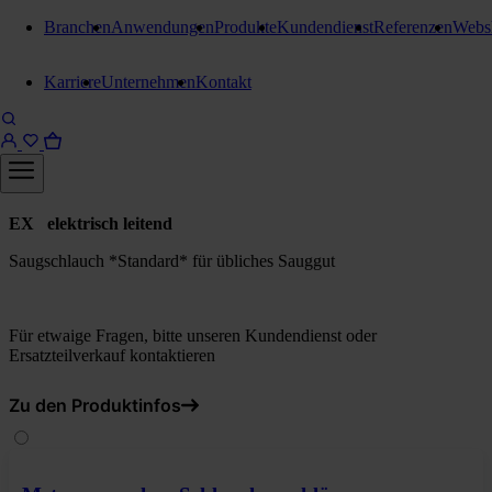
Branchen
Anwendungen
Produkte
Kundendienst
Referenzen
Webs
Schläuche
Karriere
Unternehmen
Kontakt
Ruwac Ind. Saugschlauch Ø
40mm Kunststoff, leitfähig
9 Meter inkl. Schlauchanschluss
EX elektrisch leitend
Saugschlauch *Standard* für übliches Sauggut
Für etwaige Fragen, bitte unseren Kundendienst oder
Ersatzteilverkauf kontaktieren
Zu den Produktinfos