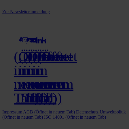
Melden Sie sich jetzt zu unserem Newsletter an und verpassen Sie
keine Neuigkeiten mehr!
Zur Newsletteranmeldung
social media
(Öffnet
(Öffnet
(Öffnet
(Öffnet
(Öffnet
(Öffnet
in
in
in
in
in
in
neuem
neuem
neuem
neuem
neuem
neuem
Tab)
Tab)
Tab)
Tab)
Tab)
Tab)
Impressum
AGB
(Öffnet in neuem Tab)
Datenschutz
Umweltpolitik
(Öffnet in neuem Tab)
ISO 14001
(Öffnet in neuem Tab)