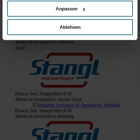
Anpassen
Ablehnen
Ruwac Ind. Saugschlauch Ø
40mm öl-/benzinfest, schwere
Ausf.
Ruwac Ind. Saugschlauch Ø
40mm öl-/benzinfest, leichte Ausf.
Ruwac Ind. Saugschlauch Ø
40mm öl-/benzinfest, leitfähig