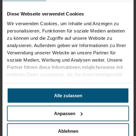
Empfehlungen
Diese Webseite verwendet Cookies
Oft zusammen gekauft
Wir verwenden Cookies, um Inhalte und Anzeigen zu
personalisieren, Funktionen für soziale Medien anbieten
zu können und die Zugriffe auf unsere Website zu
analysieren. Außerdem geben wir Informationen zu Ihrer
Biomat Bioabfallsäcke Kraftpapier
Verwendung unserer Website an unsere Partner für
biologisch abbaubar durch nachhaltige Materialien
soziale Medien, Werbung und Analysen weiter. Unsere
Partner führen diese Informationen möglicherweise mit
Müllsäcke 35 Liter
weiteren Daten zusammen, die Sie ihnen bereitgestellt
Müllsäcke 120 Liter HDPE
haben oder die sie im Rahmen Ihrer Nutzung der Dienste
gesammelt haben.
Müllsäcke 150 Liter
Alle zulassen
Müllsäcke 180 Liter
Müllsäcke 10 Liter
Anpassen
Müllsäcke 30 Liter
Ablehnen