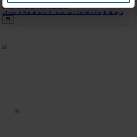
Biomat Bioabfallsäcke Maisstärke
Übersicht
Produktinfos & Downloads
Zubehör
Empfehlungen
Rein aus Prinzip.
Stangl Reinigungstechnik
GmbH