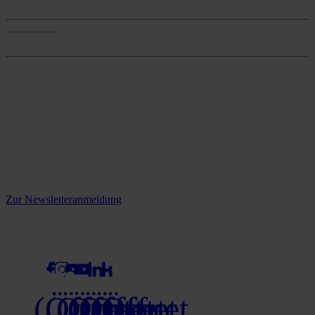
Services
Onlineshop
Onlineshop
Reine infos - bleiben Sie
informiert.
Melden Sie sich jetzt zu unserem Newsletter an und verpassen Sie
keine Neuigkeiten mehr!
Zur Newsletteranmeldung
social media
(Öffnet
(Öffnet
(Öffnet
(Öffnet
(Öffnet
(Öffnet