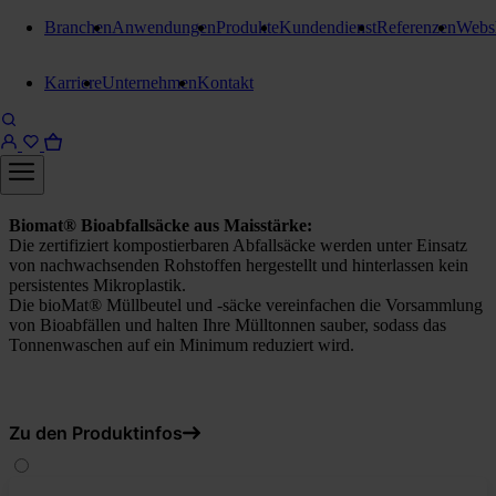
Branchen
Anwendungen
Produkte
Kundendienst
Referenzen
Webs
Bio Müllsäcke
Karriere
Unternehmen
Kontakt
Biomat Bioabfallsäcke
Maisstärke
10 Liter 1 Karton = 936 Stück
Biomat® Bioabfallsäcke aus Maisstärke:
Die zertifiziert kompostierbaren Abfallsäcke werden unter Einsatz
von nachwachsenden Rohstoffen hergestellt und hinterlassen kein
persistentes Mikroplastik.
Die bioMat® Müllbeutel und -säcke vereinfachen die Vorsammlung
von Bioabfällen und halten Ihre Mülltonnen sauber, sodass das
Tonnenwaschen auf ein Minimum reduziert wird.
Zu den Produktinfos