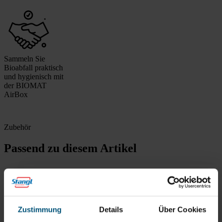
Sammeln Sie
Bioabfall praktisch
und hygienisch mit
der BIOMAT
AirBox
Zubehör
Passend zu diesem Artikel
Biomat AirBox
optimale Luftzirkulation
Zustimmung
Details
Über Cookies