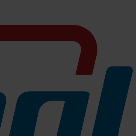
ogisch abbaubar und kompostierbar gem. EN 13432.
nderspiel wird.