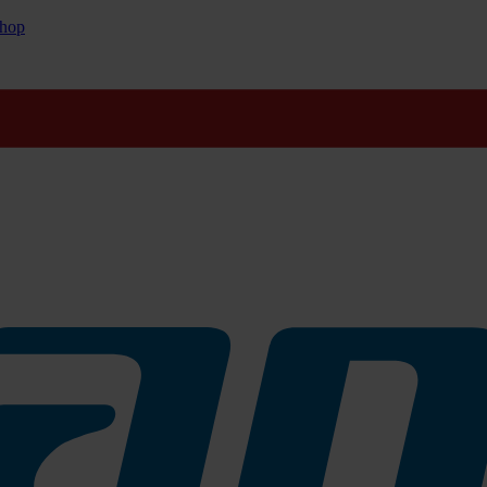
hop
 Alternative für Ihre Abfallsammlung. Die Kraftpapiersäcke sind biol
allen Größen, sodass das Sammeln von Bio- und Gartenabfällen zum Ki