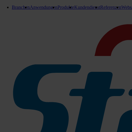
Branchen
Anwendungen
Produkte
Kundendienst
Referenzen
Webs
Bio Müllsäcke
Biomat Bioabfallsäcke
Kraftpapier
240 Liter 1 Bündel = 25 Stück
Biomat® Bioabfallsäcke Kraftpapier:
Die bioMat® Abfallsäcke aus Kraftpapier sind eine nachhaltige
Der Stand- Alone- Boden ermöglicht das einfache Befüllen bei 
Zu den Produktinfos
80 Liter 1 Bündel = 25 Stück
206-100188
Demnächst lieferbar