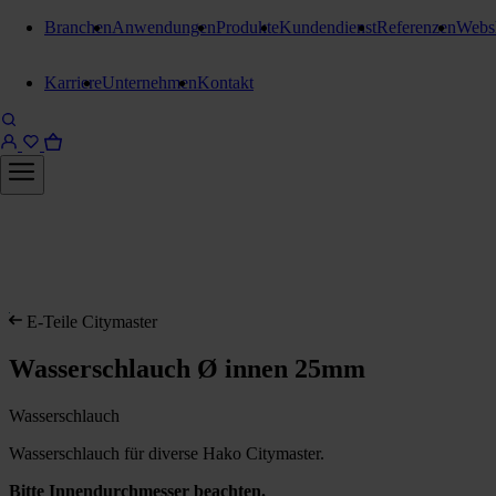
Branchen
Anwendungen
Produkte
Kundendienst
Referenzen
Webs
Karriere
Unternehmen
Kontakt
E-Teile Citymaster
Wasserschlauch Ø innen 25mm
Wasserschlauch
Wasserschlauch für diverse Hako Citymaster.
Bitte Innendurchmesser beachten.