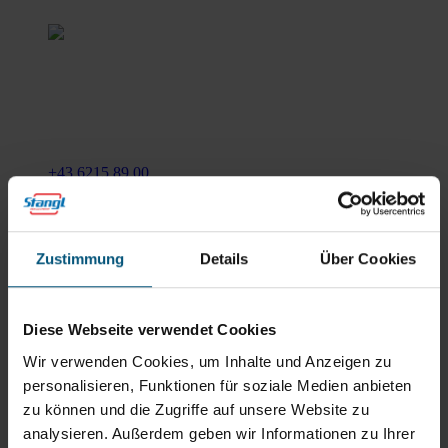
Stangl Reinigungstechnik
GmbH
Gewerbegebiet Süd 1
5204 Straßwalchen
+43 6215 89 00
office@stangl.at
(Öffnet
Zum
in
Zustimmung
Details
Über Cookies
Routenplaner
neuem
Tab)
Öffnungszeiten
Diese Webseite verwendet Cookies
Mo - Do: 07:30 - 12:00
Wir verwenden Cookies, um Inhalte und Anzeigen zu
Uhr
personalisieren, Funktionen für soziale Medien anbieten
sowie 12:30 -16:30 Uhr
Fr: 07:30 - 12:00 Uhr
zu können und die Zugriffe auf unsere Website zu
analysieren. Außerdem geben wir Informationen zu Ihrer