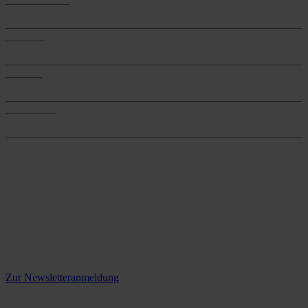
Anwendungen
Produkte
Produkte
Services
Services
Onlineshop
Onlineshop
Reine infos - bleiben Sie
informiert.
Melden Sie sich jetzt zu unserem Newsletter an und verpassen Sie
keine Neuigkeiten mehr!
Zur Newsletteranmeldung