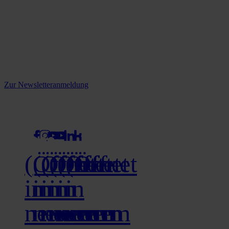
Reine infos - bleiben Sie
informiert.
Melden Sie sich jetzt zu unserem Newsletter an und verpassen Sie
keine Neuigkeiten mehr!
Zur Newsletteranmeldung
social media
(Öffnet
(Öffnet
(Öffnet
(Öffnet
(Öffnet
(Öffnet
in
in
in
in
in
in
neuem
neuem
neuem
neuem
neuem
neuem