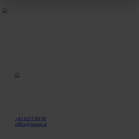
Stangl Reinigungstechnik
GmbH
Gewerbegebiet Süd 1
5204 Straßwalchen
+43 6215 89 00
office@stangl.at
(Öffnet