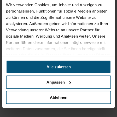
Wir verwenden Cookies, um Inhalte und Anzeigen zu
Tork Spender für Innenabrollung
personalisieren, Funktionen für soziale Medien anbieten
MAXI
zu können und die Zugriffe auf unsere Website zu
besonders effizient durch hohe Kapazität
analysieren. Außerdem geben wir Informationen zu Ihrer
Tork Spender Elevation für
Verwendung unserer Website an unsere Partner für
Innenabrollung MINI
soziale Medien, Werbung und Analysen weiter. Unsere
optimale Lösung zum Abwischen der Hände und Oberflächen
Partner führen diese Informationen möglicherweise mit
Tork Spender für Innenabrollung
weiteren Daten zusammen, die Sie ihnen bereitgestellt
MINI
haben oder die sie im Rahmen Ihrer Nutzung der Dienste
perfekt zur Reinigung der Hände und Oberflächen
gesammelt haben.
Tork Spender für Wischtücher
Alle zulassen
Einzeltuchentnahme
platzsparende Wandanbringung
Anpassen
Tork Bodenständer für Wischtücher
Übersicht
Produktinfos & Downloads
Zubehör
Empfehlungen
Ablehnen
Rein aus Prinzip.