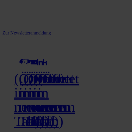
Reine infos - bleiben Sie
informiert.
Melden Sie sich jetzt zu unserem Newsletter an und verpassen Sie
keine Neuigkeiten mehr!
Zur Newsletteranmeldung
social media
(Öffnet
(Öffnet
(Öffnet
(Öffnet
(Öffnet
(Öffnet
in
in
in
in
in
in
neuem
neuem
neuem
neuem
neuem
neuem
Tab)
Tab)
Tab)
Tab)
Tab)
Tab)