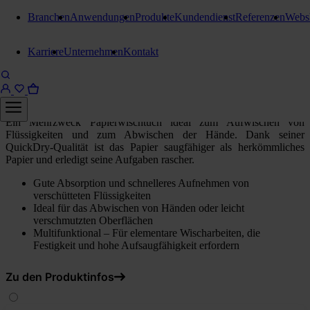
Branchen
Anwendungen
Produkte
Kundendienst
Referenzen
Webs
Wischtuchrollen
Karriere
Unternehmen
Kontakt
Tork starke Wischtücher
1 Packung = 2 Rollen
Ein Mehrzweck Papierwischtuch ideal zum Aufwischen von
Flüssigkeiten und zum Abwischen der Hände. Dank seiner
QuickDry-Qualität ist das Papier saugfähiger als herkömmliches
Papier und erledigt seine Aufgaben rascher.
Gute Absorption und schnelleres Aufnehmen von
verschütteten Flüssigkeiten
Ideal für das Abwischen von Händen oder leicht
verschmutzten Oberflächen
Multifunktional – Für elementare Wischarbeiten, die
Festigkeit und hohe Aufsaugfähigkeit erfordern
Zu den Produktinfos