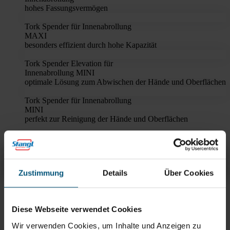
hohes Fassungsvermögen
Tork Spender für Innenabrollung
MAXI
besonders effizient durch hohe Kapazität
Tork Spender Elevation für
Innenabrollung MINI
optimale Lösung zum Abwischen der Hände und Oberflächen
Tork Spender für Innenabrollung
MINI
perfekt zur Reinigung der Hände und Oberflächen
Tork starke Wischtücher
Übersicht
Produktinfos & Downloads
Zubehör
Empfehlungen
Zustimmung
Details
Über Cookies
Rein aus Prinzip.
Diese Webseite verwendet Cookies
Wir verwenden Cookies, um Inhalte und Anzeigen zu