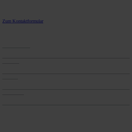
Kontaktieren Sie uns.
3 Standorte – täglich für Sie im Einsatz
Zum Kontaktformular
Anwendungen
Anwendungen
Produkte
Produkte
Services
Services
Onlineshop
Onlineshop