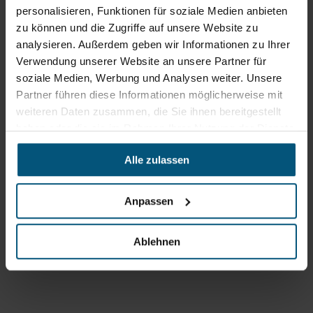
personalisieren, Funktionen für soziale Medien anbieten
zu können und die Zugriffe auf unsere Website zu
analysieren. Außerdem geben wir Informationen zu Ihrer
Verwendung unserer Website an unsere Partner für
soziale Medien, Werbung und Analysen weiter. Unsere
Partner führen diese Informationen möglicherweise mit
weiteren Daten zusammen, die Sie ihnen bereitgestellt
haben oder die sie im Rahmen Ihrer Nutzung der Dienste
gesammelt haben.
Stangl Reinigungstechnik
Alle zulassen
GmbH
Gewerbegebiet Süd 1
Anpassen
5204 Straßwalchen
+43 6215 89 00
Ablehnen
office@stangl.at
(Öffnet
Zum
in
Routenplaner
neuem
Tab)