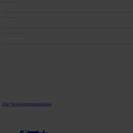
Produkte
Services
Services
Onlineshop
Onlineshop
Reine infos - bleiben Sie
informiert.
Melden Sie sich jetzt zu unserem Newsletter an und verpassen Sie
keine Neuigkeiten mehr!
Zur Newsletteranmeldung
social media