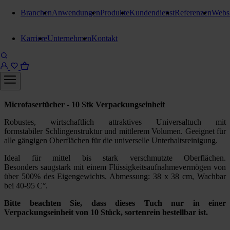
Branchen
Anwendungen
Produkte
Kundendienst
Referenzen
Webs
Reinigungstücher
Karriere
Unternehmen
Kontakt
Stangl Microfasertuch Basic
Eco
Grau 10 Stück
Microfasertücher - 10 Stk Verpackungseinheit
Robustes, wirtschaftlich attraktives Universaltuch mit
formstabiler Schlingenstruktur und mittlerem Volumen. Geeignet für
alle gängigen Oberflächen für die universelle Unterhaltsreinigung.
Ideal für mittel bis stark verschmutzte Oberflächen.
Besonders saugstark mit einem Flüssigkeitsaufnahmevermögen von
über 500% des Eigengewichts. Abmessung: 38 x 38 cm, Wachbar
bei 40-95 C°.
Bitte beachten Sie, dass dieses Tuch nur in einer
Verpackungseinheit von 10 Stück, sortenrein bestellbar ist.