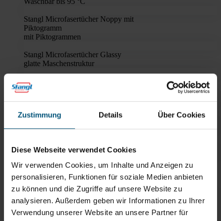
Waschbar bis 95 °C
Stangl Microfasertücher Noppy mit
Piktogramm
mit Piktogrammen
Stangl Microfasertücher Glassy
glatte Maschenstruktur
Stangl Glanztuch Profi
ideal zum streifenfreien Trocknen
Stangl Universaltuch Hochfloor
Zustimmung
Details
Über Cookies
hohe Flüssigkeitsaufnahme
Stangl Gläserpoliertuch
ideal zum streifenfreien Trocknen
Diese Webseite verwendet Cookies
Stangl Geschirrtücher
Wir verwenden Cookies, um Inhalte und Anzeigen zu
hervorragende
personalisieren, Funktionen für soziale Medien anbieten
Trocknungs-
eigenschaften
zu können und die Zugriffe auf unsere Website zu
analysieren. Außerdem geben wir Informationen zu Ihrer
Stangl Schwammtuchrolle
Verwendung unserer Website an unsere Partner für