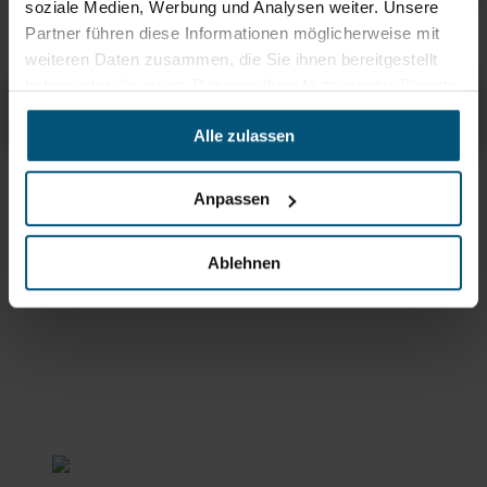
Stangl Schwämme
soziale Medien, Werbung und Analysen weiter. Unsere
ohne Schleifmittel
Partner führen diese Informationen möglicherweise mit
weiteren Daten zusammen, die Sie ihnen bereitgestellt
haben oder die sie im Rahmen Ihrer Nutzung der Dienste
Stangl Microfasertuch Basic Eco
gesammelt haben.
Übersicht
Produktinfos & Downloads
Zubehör
Empfehlungen
Alle zulassen
Rein aus Prinzip.
Anpassen
Ablehnen