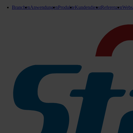
Branchen
Anwendungen
Produkte
Kundendienst
Referenzen
Webs
Reinigungstücher
Stangl Geschirrtücher
1 Packung= 4 Geschirrtücher
Durch die spezielle Wabenstruktur wird eine größere Oberfläche
hervorragende Trocknungseigenschaften.
Struktur: Waben/gewebt/formstabil
Farben: saisonal gemischt
Waschbar bei 40-60 C°
Zu den Produktinfos
1 Packung= 2 Geschirrtücher
078-620312
Demnächst lieferbar