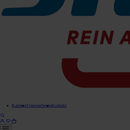
1 Packung= 4 Geschirrtücher
078-620314
Sofort lieferbar
Für Anfrage in Warenkorb legen
Lieferung in 6-8 Werktagen
Brauchen Sie Hilfe?
Kontaktieren Sie uns!
Karriere
Unternehmen
Kontakt