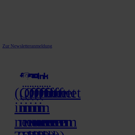
Reine infos - bleiben Sie
informiert.
Melden Sie sich jetzt zu unserem Newsletter an und verpassen Sie
keine Neuigkeiten mehr!
Zur Newsletteranmeldung
social media
(Öffnet
(Öffnet
(Öffnet
(Öffnet
(Öffnet
(Öffnet
in
in
in
in
in
in
neuem
neuem
neuem
neuem
neuem
neuem