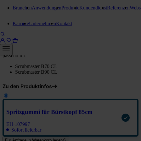
Branchen
Anwendungen
Produkte
Kundendienst
Referenzen
Webs
E-Teile Bodenreinigungsmaschinen
Karriere
Unternehmen
Kontakt
Spritzgummi Bürstkopf 85 cm
Spritzgummi für Bürstkopf 85cm
passend für:
Scrubmaster B70 CL
Scrubmaster B90 CL
Zu den Produktinfos
Spritzgummi für Bürstkopf 85cm
EH-107997
Sofort lieferbar
Für Anfrage in Warenkorb legen