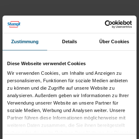
Routenplaner
neuem
Tab)
Öffnungszeiten
Mo - Do: 07:30 - 12:00
Uhr
Zustimmung
Details
Über Cookies
sowie 12:30 -16:30 Uhr
Fr: 07:30 - 12:00 Uhr
Diese Webseite verwendet Cookies
Stangl Niederlassung Ost
Wir verwenden Cookies, um Inhalte und Anzeigen zu
personalisieren, Funktionen für soziale Medien anbieten
Werkstraße 8
zu können und die Zugriffe auf unsere Website zu
2522 Oberwaltersdorf
analysieren. Außerdem geben wir Informationen zu Ihrer
Verwendung unserer Website an unsere Partner für
+43 2253 61730
office@stangl.at
soziale Medien, Werbung und Analysen weiter. Unsere
(Öffnet
Partner führen diese Informationen möglicherweise mit
Zum
in
weiteren Daten zusammen, die Sie ihnen bereitgestellt
Routenplaner
neuem
haben oder die sie im Rahmen Ihrer Nutzung der Dienste