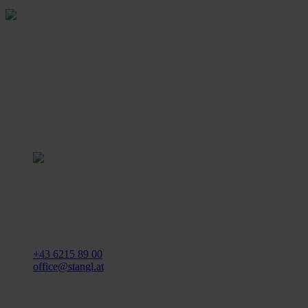
Stangl Reinigungstechnik
GmbH
Gewerbegebiet Süd 1
5204 Straßwalchen
+43 6215 89 00
office@stangl.at
(Öffnet
Zum
in