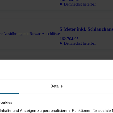
Demnächst lieferbar
5 Meter inkl. Schlauchans
162-704-05
Demnächst lieferbar
6 Meter inkl. Schlauchans
162-704-06
Sofort lieferbar
Details
Cookies
7 Meter inkl. Schlauchans
nhalte und Anzeigen zu personalisieren, Funktionen für soziale