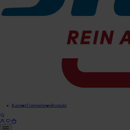
Schläuche
Ruwac Ind. Saugschlauch Ø
70mm öl-/benzinfest, schwere
Ausf.
Karriere
Unternehmen
Kontakt
10 Meter inkl. Schlauchanschlüsse - verzinkt
EX elektrisch leitend