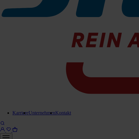
Reinwasserfilter
E4C-FIL0021
Sofort lieferbar
Für Anfrage in Warenkorb legen
Lieferung in 6-8 Werktagen
Brauchen Sie Hilfe?
Kontaktieren Sie uns!
Karriere
Unternehmen
Kontakt