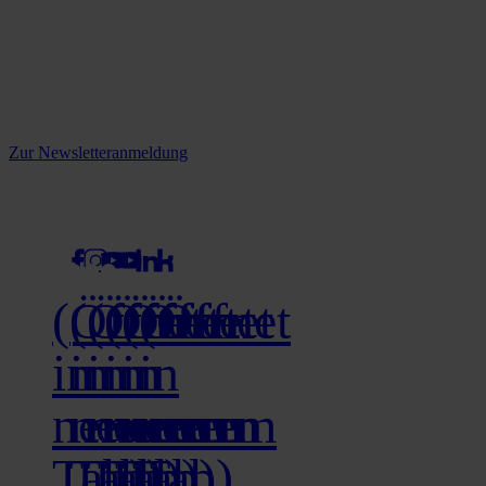
Reine infos - bleiben Sie
informiert.
Melden Sie sich jetzt zu unserem Newsletter an und verpassen Sie
keine Neuigkeiten mehr!
Zur Newsletteranmeldung
social media
(Öffnet
(Öffnet
(Öffnet
(Öffnet
(Öffnet
(Öffnet
in
in
in
in
in
in
neuem
neuem
neuem
neuem
neuem
neuem
Tab)
Tab)
Tab)
Tab)
Tab)
Tab)