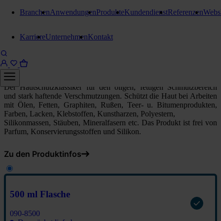
Branchen
Anwendungen
Produkte
Kundendienst
Referenzen
Webs
Hautschutz
Karriere
Unternehmen
Kontakt
rath's pr88 liquid
500 ml Flasche
Der Hautschutzklassiker für den öligen, fettigen Schmutzbereich
und stark haftende Verschmutzungen. Schützt die Haut bei Arbeiten
mit Ölen, Fetten, Graphiten, Rußen, Teer- u. Bitumenprodukten,
Farben, Lacken, Klebstoffen, Kunstharzen, Polyestern,
Silikonmassen, Stäuben, Mineralfasern etc. Das Produkt ist frei von
Parfum, Konservierungsstoffen und Silikon.
Zu den Produktinfos
500 ml Flasche
090-8500