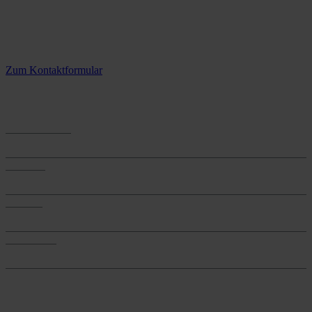
Kontaktieren Sie uns.
3 Standorte – täglich für Sie im Einsatz
Zum Kontaktformular
Anwendungen
Anwendungen
Produkte
Produkte
Services
Services
Onlineshop
Onlineshop