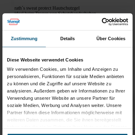
rath´s sweat protect Hautschutzgel
ideal beim Tragen von Schutzhandschuhen
rath´s clean intense
für starke Verschmutzungen
Zustimmung
Details
Über Cookies
rath`s clean special
für extrem starke Verschmutzungen
rath´s clean extra
Diese Webseite verwendet Cookies
Spezialreiniger mit Lösemittel
Wir verwenden Cookies, um Inhalte und Anzeigen zu
rath´s clean soft
personalisieren, Funktionen für soziale Medien anbieten
für leichte Verschmutzungen
zu können und die Zugriffe auf unsere Website zu
analysieren. Außerdem geben wir Informationen zu Ihrer
Verwendung unserer Website an unsere Partner für
rath's pr88 liquid
Übersicht
Produktinfos & Downloads
Zubehör
Empfehlungen
soziale Medien, Werbung und Analysen weiter. Unsere
Partner führen diese Informationen möglicherweise mit
weiteren Daten zusammen, die Sie ihnen bereitgestellt
Rein aus Prinzip.
haben oder die sie im Rahmen Ihrer Nutzung der Dienste
gesammelt haben.