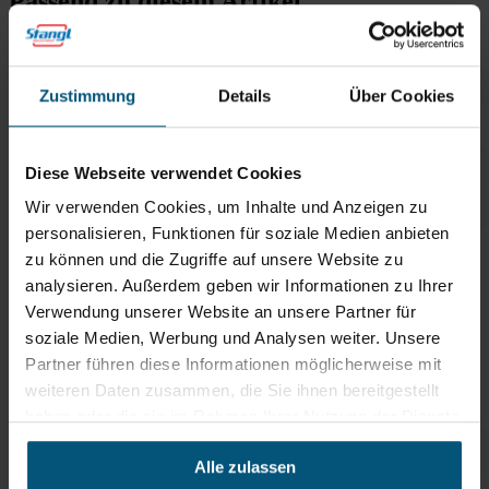
Passend zu diesem Artikel
Zustimmung
Details
Über Cookies
Ophard IMP Spender Armhebel
500 ml
Euroflaschen-Spender
Diese Webseite verwendet Cookies
Wandhalter Aluminium
Wir verwenden Cookies, um Inhalte und Anzeigen zu
rath's Dosierpumpen
personalisieren, Funktionen für soziale Medien anbieten
zu können und die Zugriffe auf unsere Website zu
analysieren. Außerdem geben wir Informationen zu Ihrer
Verwendung unserer Website an unsere Partner für
Empfehlungen
soziale Medien, Werbung und Analysen weiter. Unsere
Oft zusammen gekauft
Partner führen diese Informationen möglicherweise mit
weiteren Daten zusammen, die Sie ihnen bereitgestellt
haben oder die sie im Rahmen Ihrer Nutzung der Dienste
gesammelt haben.
Alle zulassen
rath´s aqua protect