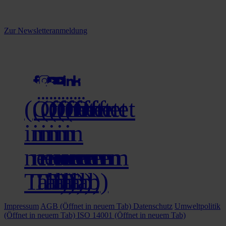
Melden Sie sich jetzt zu unserem Newsletter an und verpassen Sie
keine Neuigkeiten mehr!
Zur Newsletteranmeldung
social media
(Öffnet
(Öffnet
(Öffnet
(Öffnet
(Öffnet
(Öffnet
in
in
in
in
in
in
neuem
neuem
neuem
neuem
neuem
neuem
Tab)
Tab)
Tab)
Tab)
Tab)
Tab)
Impressum
AGB
(Öffnet in neuem Tab)
Datenschutz
Umweltpolitik
(Öffnet in neuem Tab)
ISO 14001
(Öffnet in neuem Tab)