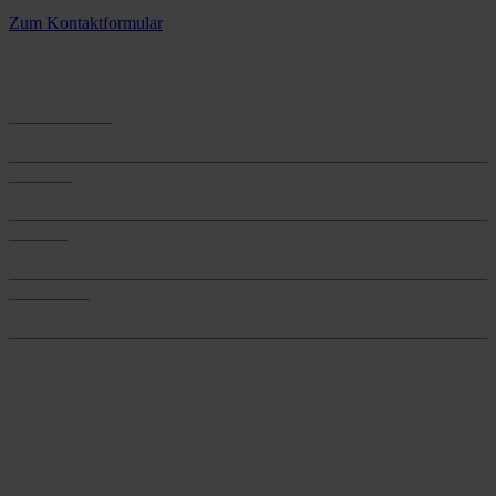
3 Standorte – täglich für Sie im Einsatz
Zum Kontaktformular
Anwendungen
Anwendungen
Produkte
Produkte
Services
Services
Onlineshop
Onlineshop
Reine infos - bleiben Sie
informiert.