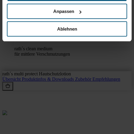
Hautschutzlotion
für den Feucht- und Nassarbeitsbereich
Anpassen
rath´s sweat protect Hautschutzgel
ideal beim Tragen von Schutzhandschuhen
Ablehnen
rath´s clean intense
für starke Verschmutzungen
rath´s clean medium
für mittlere Verschmutzungen
rath´s multi protect Hautschutzlotion
Übersicht
Produktinfos & Downloads
Zubehör
Empfehlungen
Rein aus Prinzip.