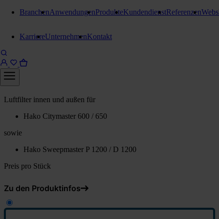
Branchen
Anwendungen
Produkte
Kundendienst
Referenzen
Webs
E-Teile Citymaster
Karriere
Unternehmen
Kontakt
Luftfilter Citymaster /
Sweepmaster
Luftfilter innen
Luftfilter innen und außen für
Hako Citymaster 600 / 650
sowie
Hako Sweepmaster P 1200 / D 1200
Preis pro Stück
Zu den Produktinfos