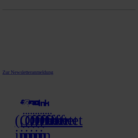
Onlineshop
Reine infos - bleiben Sie
informiert.
Melden Sie sich jetzt zu unserem Newsletter an und verpassen Sie
keine Neuigkeiten mehr!
Zur Newsletteranmeldung
social media
(Öffnet
(Öffnet
(Öffnet
(Öffnet
(Öffnet
(Öffnet
in
in
in
in
in
in