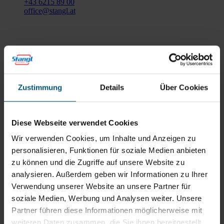
+43 6215 89 00
office@stangl.at
(Öffnet
Zum
in
Routenplaner
neuem
Tab)
Öffnungszeiten
Zustimmung
Details
Über Cookies
Mo - Do: 07:30 - 12:00
Uhr
sowie 12:30 -16:30 Uhr
Fr: 07:30 - 12:00 Uhr
Diese Webseite verwendet Cookies
Wir verwenden Cookies, um Inhalte und Anzeigen zu
personalisieren, Funktionen für soziale Medien anbieten
Stangl Niederlassung Ost
zu können und die Zugriffe auf unsere Website zu
analysieren. Außerdem geben wir Informationen zu Ihrer
Werkstraße 8
Verwendung unserer Website an unsere Partner für
2522 Oberwaltersdorf
soziale Medien, Werbung und Analysen weiter. Unsere
+43 2253 61730
Partner führen diese Informationen möglicherweise mit
office@stangl.at
weiteren Daten zusammen, die Sie ihnen bereitgestellt