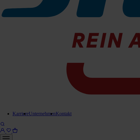
Ladegerät stationär 36V/120A
420-746410
Demnächst lieferbar
Für Anfrage in Warenkorb legen
Lieferung in 6-8 Werktagen
Brauchen Sie Hilfe?
Kontaktieren Sie uns!
Karriere
Unternehmen
Kontakt