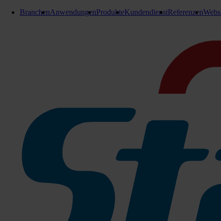
Branchen
Anwendungen
Produkte
Kundendienst
Referenzen
Webs
Batterien / Lader
Ladegerät stationär 36V/120A
Ladegerät stationär 36V/120A
Ladegerät wird mit passenden Stecker geliefert.
passend für:
Scrubmaster B400 R
Zu den Produktinfos