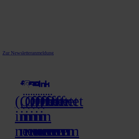
Reine infos - bleiben Sie
informiert.
Melden Sie sich jetzt zu unserem Newsletter an und verpassen Sie
keine Neuigkeiten mehr!
Zur Newsletteranmeldung
social media
(Öffnet
(Öffnet
(Öffnet
(Öffnet
(Öffnet
(Öffnet
in
in
in
in
in
in
neuem
neuem
neuem
neuem
neuem
neuem