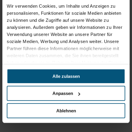
Wir verwenden Cookies, um Inhalte und Anzeigen zu
personalisieren, Funktionen für soziale Medien anbieten
zu können und die Zugriffe auf unsere Website zu
analysieren. Außerdem geben wir Informationen zu Ihrer
Verwendung unserer Website an unsere Partner für
soziale Medien, Werbung und Analysen weiter. Unsere
Partner führen diese Informationen möglicherweise mit
weiteren Daten zusammen, die Sie ihnen bereitgestellt
haben oder die sie im Rahmen Ihrer Nutzung der Dienste
gesammelt haben.
Alle zulassen
Stangl Reinigungstechnik
GmbH
Anpassen
Gewerbegebiet Süd 1
5204 Straßwalchen
Ablehnen
+43 6215 89 00
office@stangl.at
(Öffnet