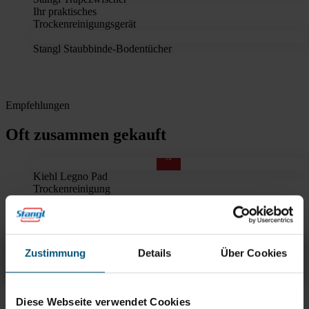
Ihr praktisches
Trockenreinigungsgerät
Stangl Staubbinde-Bodentücher
Empfehlungen
Oft zusammen gekauft
%
Kiehl Legno Pad
Trockenreinigung
von Parkettböden
Kiehl Woodmaster Pad Ø 406 mm
Zustimmung
Details
Über Cookies
Übersicht
Produktinfos & Downloads
Zubehör
Empfehlungen
Diese Webseite verwendet Cookies
Rein aus Prinzip.