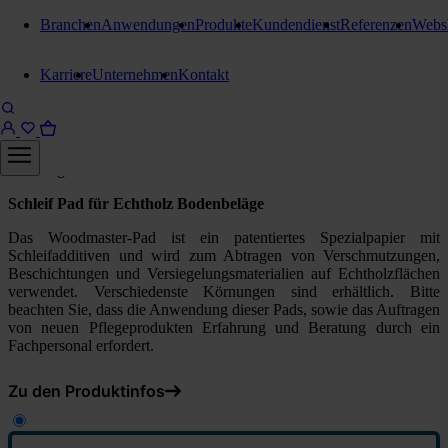
Branchen
Anwendungen
Produkte
Kundendienst
Referenzen
Webs
Schleifpads
Karriere
Unternehmen
Kontakt
Kiehl Woodmaster Pad Ø 406
mm
Körnung 60
Schleif Pad für Echtholz Bodenbeläge
Das Woodmaster-Pad ist ein patentiertes Spezialpapier mit
Schleifadditiven und wird zum Abtragen von Verschmutzungen,
Beschichtungen und Versiegelungsmaterialien auf Echtholzflächen
verwendet. Verschiedenste Körnungen sind erhältlich. Bitte
beachten Sie, dass die Anwendung dieser Pads, sowie das Auftragen
von neuen Pflegeprodukten Erfahrung und Beratung durch ein
Fachpersonal erfordert.
Zu den Produktinfos