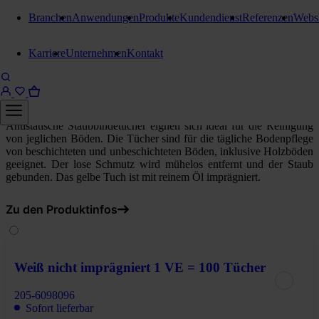
Branchen
Anwendungen
Produkte
Kundendienst
Referenzen
Webs
Staubwischgeräte
Karriere
Unternehmen
Kontakt
Stangl Staubbinde-Bodentücher
Gelb imprägniert 1 VE = 50 Tücher
Antistatische Staubbindetücher eignen sich ideal für die Reinigung
von jeglichen Böden. Die Tücher sind für die tägliche Bodenpflege
von beschichteten und unbeschichteten Böden, inklusive Holzböden
geeignet. Der lose Schmutz wird mühelos entfernt und der Staub
gebunden. Das gelbe Tuch ist mit reinem Öl imprägniert.
Zu den Produktinfos
Weiß nicht imprägniert 1 VE = 100 Tücher
205-6098096
Sofort lieferbar