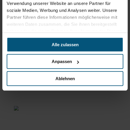
Verwendung unserer Website an unsere Partner für
soziale Medien, Werbung und Analysen weiter. Unsere
Stangl Niederlassung Ost
Partner führen diese Informationen möglicherweise mit
weiteren Daten zusammen, die Sie ihnen bereitgestellt
Werkstraße 8
2522 Oberwaltersdorf
haben oder die sie im Rahmen Ihrer Nutzung der Dienste
gesammelt haben.
+43 2253 61730
Alle zulassen
office@stangl.at
(Öffnet
Zum
in
Anpassen
Routenplaner
neuem
Tab)
Ablehnen
Öffnungszeiten
Mo - Do: 07:00 - 16:30 Uhr
Fr: 07:00 - 12:00 Uhr
Stangl Niederlassung Süd