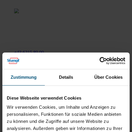
Stangl Reinigungstechnik
GmbH
Gewerbegebiet Süd 1
5204 Straßwalchen
+43 6215 89 00
office@stangl.at
(Öffnet
Zum
in
Zustimmung
Details
Über Cookies
Routenplaner
neuem
Tab)
Öffnungszeiten
Diese Webseite verwendet Cookies
Mo - Do: 07:30 - 12:00
Wir verwenden Cookies, um Inhalte und Anzeigen zu
Uhr
personalisieren, Funktionen für soziale Medien anbieten
sowie 12:30 -16:30 Uhr
zu können und die Zugriffe auf unsere Website zu
Fr: 07:30 - 12:00 Uhr
analysieren. Außerdem geben wir Informationen zu Ihrer