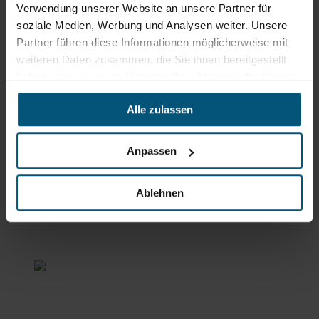
Verwendung unserer Website an unsere Partner für
soziale Medien, Werbung und Analysen weiter. Unsere
Stangl Niederlassung Ost
Partner führen diese Informationen möglicherweise mit
weiteren Daten zusammen, die Sie ihnen bereitgestellt
Werkstraße 8
2522 Oberwaltersdorf
haben oder die sie im Rahmen Ihrer Nutzung der Dienste
gesammelt haben.
+43 2253 61730
Alle zulassen
office@stangl.at
(Öffnet
Zum
in
Anpassen
Routenplaner
neuem
Tab)
Ablehnen
Öffnungszeiten
Mo - Do: 07:00 - 16:30 Uhr
Fr: 07:00 - 12:00 Uhr
Stangl Niederlassung Süd