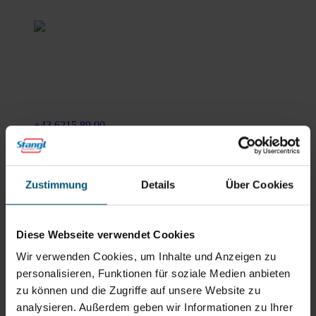
Stangl Reinigungstechnik
GmbH
Gewerbegebiet Süd 1
5204 Straßwalchen
+43 6215 89 00
office@stangl.at
(Öffnet
Zum
in
Zustimmung
Details
Über Cookies
Routenplaner
neuem
Tab)
Öffnungszeiten
Diese Webseite verwendet Cookies
Mo - Do: 07:30 - 12:00
Wir verwenden Cookies, um Inhalte und Anzeigen zu
Uhr
personalisieren, Funktionen für soziale Medien anbieten
sowie 12:30 -16:30 Uhr
zu können und die Zugriffe auf unsere Website zu
Fr: 07:30 - 12:00 Uhr
analysieren. Außerdem geben wir Informationen zu Ihrer