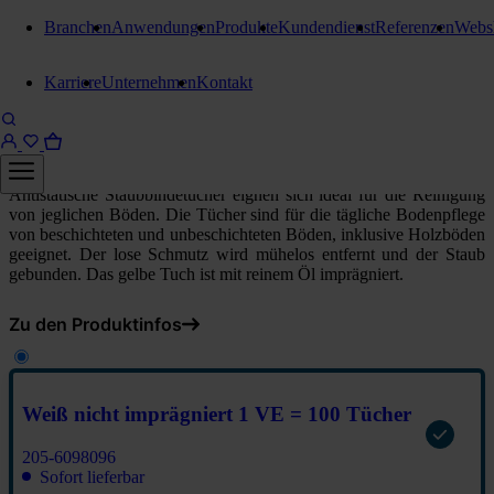
Branchen
Anwendungen
Produkte
Kundendienst
Referenzen
Webs
Staubwischgeräte
Karriere
Unternehmen
Kontakt
Stangl Staubbinde-Bodentücher
Weiß nicht imprägniert 1 VE = 100 Tücher
Antistatische Staubbindetücher eignen sich ideal für die Reinigung
von jeglichen Böden. Die Tücher sind für die tägliche Bodenpflege
von beschichteten und unbeschichteten Böden, inklusive Holzböden
geeignet. Der lose Schmutz wird mühelos entfernt und der Staub
gebunden. Das gelbe Tuch ist mit reinem Öl imprägniert.
Zu den Produktinfos
Weiß nicht imprägniert 1 VE = 100 Tücher
205-6098096
Sofort lieferbar