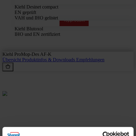
Kiehl Desinet compact
EN geprüft
VAH und IHO gelistet
Topprodukt
Kiehl Blutoxol
IHO und EN zertifiziert
Kiehl ProMop-Des AF-K
Übersicht
Produktinfos & Downloads
Empfehlungen
Rein aus Prinzip.