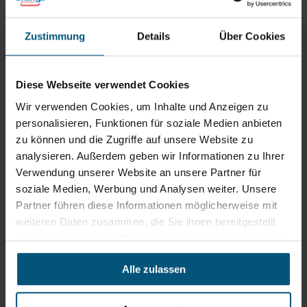
Zustimmung
Details
Über Cookies
Stangl Reinigungstechnik
GmbH
Diese Webseite verwendet Cookies
Wir verwenden Cookies, um Inhalte und Anzeigen zu
Gewerbegebiet Süd 1
5204 Straßwalchen
personalisieren, Funktionen für soziale Medien anbieten
zu können und die Zugriffe auf unsere Website zu
+43 6215 89 00
office@stangl.at
analysieren. Außerdem geben wir Informationen zu Ihrer
Verwendung unserer Website an unsere Partner für
(Öffnet
soziale Medien, Werbung und Analysen weiter. Unsere
Zum
in
Partner führen diese Informationen möglicherweise mit
Routenplaner
neuem
weiteren Daten zusammen, die Sie ihnen bereitgestellt
Tab)
haben oder die sie im Rahmen Ihrer Nutzung der Dienste
Öffnungszeiten
gesammelt haben.
Mo - Do: 07:30 - 12:00
Alle zulassen
Uhr
sowie 12:30 -16:30 Uhr
Fr: 07:30 - 12:00 Uhr