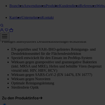
Branchen
Anwendungen
Produkte
Kundendienst
Referenzen
Webs
Desinfektions- und Bleichmittel
Karriere
Unternehmen
Kontakt
Kiehl ProMop-Des AF-K
10 Liter Kanister
Flüssiges aldehydfreies Desinfektionsreiniger-Konzentrat
EN-geprüftes und VAH-/IHO-gelistetes Reinigungs- und
Desinfektionsmittel für die Flächendesinfektion
Speziell entwickelt für den Einsatz im ProMop-System
Wirksam gegen grampositive und gramnegative Bakterien
(inkl. MRSA und MRE), Hefen und behüllte Viren (begrenzt
viruzid inkl. HIV, HBV, HCV)
Wirksam gegen SARS-CoV-2 (EN 14476, EN 16777)
Wirksam gegen Noroviren
Optimale Reinigungsleistung
Streifenfreie Optik
Zu den Produktinfos