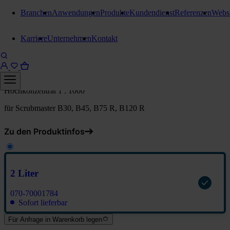
Branchen
Anwendungen
Produkte
Kundendienst
Referenzen
Webs
Automaten- und Hochdruckreiniger
Karriere
Unternehmen
Kontakt
Hako Cleano SE EXTRA
2 Liter
Hochkonzentrat 1 : 1000
für Scrubmaster B30, B45, B75 R, B120 R
Zu den Produktinfos
2 Liter
070-70001784
Sofort lieferbar
Für Anfrage in Warenkorb legen