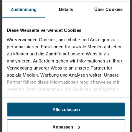
Stangl Niederlassung Ost
Zustimmung
Details
Über Cookies
Werkstraße 8
2522 Oberwaltersdorf
Diese Webseite verwendet Cookies
+43 2253 61730
Wir verwenden Cookies, um Inhalte und Anzeigen zu
office@stangl.at
personalisieren, Funktionen für soziale Medien anbieten
(Öffnet
zu können und die Zugriffe auf unsere Website zu
Zum
in
analysieren. Außerdem geben wir Informationen zu Ihrer
Routenplaner
neuem
Verwendung unserer Website an unsere Partner für
Tab)
soziale Medien, Werbung und Analysen weiter. Unsere
Öffnungszeiten
Partner führen diese Informationen möglicherweise mit
weiteren Daten zusammen, die Sie ihnen bereitgestellt
Mo - Do: 07:00 - 16:30 Uhr
haben oder die sie im Rahmen Ihrer Nutzung der Dienste
Fr: 07:00 - 12:00 Uhr
gesammelt haben.
Alle zulassen
Stangl Niederlassung Süd
Anpassen