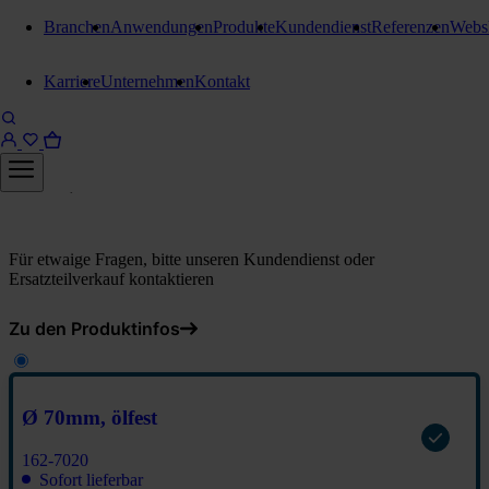
Branchen
Anwendungen
Produkte
Kundendienst
Referenzen
Webs
Düsen / Bürsten
Karriere
Unternehmen
Kontakt
Gummimundstück, Anschluss:
Ø 70mm, Gas-EX-Schutz
Ø 70mm, ölfest
Für etwaige Fragen, bitte unseren Kundendienst oder
Ersatzteilverkauf kontaktieren
Zu den Produktinfos
Ø 70mm, ölfest
162-7020
Sofort lieferbar