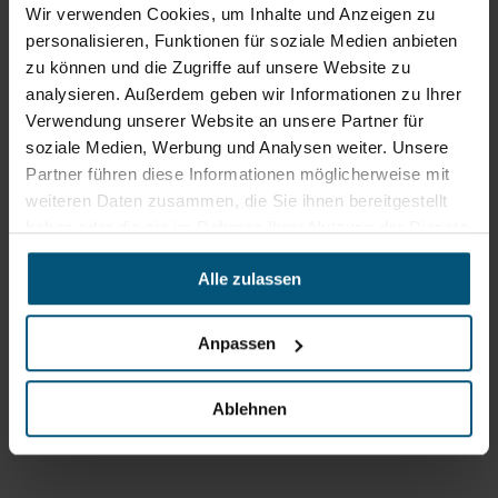
Wir verwenden Cookies, um Inhalte und Anzeigen zu
Routenplaner
neuem
personalisieren, Funktionen für soziale Medien anbieten
Tab)
zu können und die Zugriffe auf unsere Website zu
Öffnungszeiten
analysieren. Außerdem geben wir Informationen zu Ihrer
Mo - Do: 07:30 - 12:00
Verwendung unserer Website an unsere Partner für
Uhr
soziale Medien, Werbung und Analysen weiter. Unsere
sowie 12:30 -16:30 Uhr
Partner führen diese Informationen möglicherweise mit
Fr: 07:30 - 12:00 Uhr
weiteren Daten zusammen, die Sie ihnen bereitgestellt
haben oder die sie im Rahmen Ihrer Nutzung der Dienste
gesammelt haben.
Stangl Niederlassung Ost
Alle zulassen
Werkstraße 8
2522 Oberwaltersdorf
Anpassen
+43 2253 61730
office@stangl.at
Ablehnen
(Öffnet
Zum
in
Routenplaner
neuem