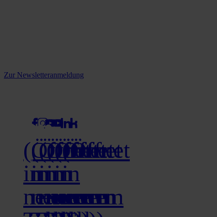
Reine infos - bleiben Sie
informiert.
Melden Sie sich jetzt zu unserem Newsletter an und verpassen Sie
keine Neuigkeiten mehr!
Zur Newsletteranmeldung
social media
(Öffnet
(Öffnet
(Öffnet
(Öffnet
(Öffnet
(Öffnet
in
in
in
in
in
in
neuem
neuem
neuem
neuem
neuem
neuem