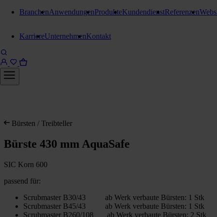
Branchen
Anwendungen
Produkte
Kundendienst
Referenzen
Webs
Karriere
Unternehmen
Kontakt
Bürsten / Treibteller
Bürste 430 mm AquaSafe
SIC Korn 600
passend für:
Scrubmaster B30/43 ab Werk verbaute Bürsten: 1 Stk
Scrubmaster B45/43 ab Werk verbaute Bürsten: 1 Stk
Scrubmaster B260/108 ab Werk verbaute Bürsten: 2 Stk