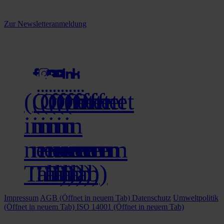
Melden Sie sich jetzt zu unserem Newsletter an und verpassen Sie
keine Neuigkeiten mehr!
Zur Newsletteranmeldung
social media
(Öffnet
(Öffnet
(Öffnet
(Öffnet
(Öffnet
(Öffnet
in
in
in
in
in
in
neuem
neuem
neuem
neuem
neuem
neuem
Tab)
Tab)
Tab)
Tab)
Tab)
Tab)
Impressum
AGB
(Öffnet in neuem Tab)
Datenschutz
Umweltpolitik
(Öffnet in neuem Tab)
ISO 14001
(Öffnet in neuem Tab)