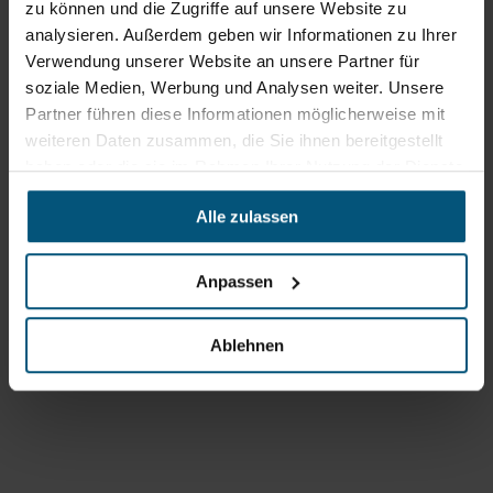
zu können und die Zugriffe auf unsere Website zu
Uhr
analysieren. Außerdem geben wir Informationen zu Ihrer
sowie 12:30 -16:30 Uhr
Fr: 07:30 - 12:00 Uhr
Verwendung unserer Website an unsere Partner für
soziale Medien, Werbung und Analysen weiter. Unsere
Partner führen diese Informationen möglicherweise mit
Stangl Niederlassung Ost
weiteren Daten zusammen, die Sie ihnen bereitgestellt
haben oder die sie im Rahmen Ihrer Nutzung der Dienste
Werkstraße 8
gesammelt haben.
2522 Oberwaltersdorf
Alle zulassen
+43 2253 61730
office@stangl.at
Anpassen
(Öffnet
Zum
in
Ablehnen
Routenplaner
neuem
Tab)
Öffnungszeiten
Mo - Do: 07:00 - 16:30 Uhr
Fr: 07:00 - 12:00 Uhr