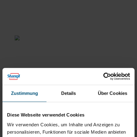
Stangl Reinigungstechnik
GmbH
Gewerbegebiet Süd 1
5204 Straßwalchen
+43 6215 89 00
office@stangl.at
Zustimmung
Details
Über Cookies
(Öffnet
Zum
in
Routenplaner
neuem
Diese Webseite verwendet Cookies
Tab)
Wir verwenden Cookies, um Inhalte und Anzeigen zu
Öffnungszeiten
personalisieren, Funktionen für soziale Medien anbieten
Mo - Do: 07:30 - 12:00