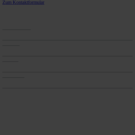
Zum Kontaktformular
Anwendungen
Anwendungen
Produkte
Produkte
Services
Services
Onlineshop
Onlineshop
Reine infos - bleiben Sie
informiert.