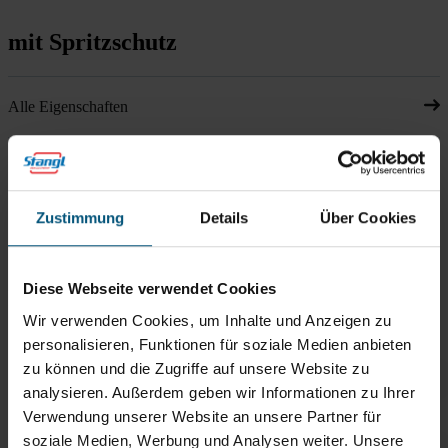
mit Spritzschutz
Alle Eigenschaften
Downloads
Zustimmung
Details
Über Cookies
Zubehör
Diese Webseite verwendet Cookies
Passend zu diesem Artikel
Wir verwenden Cookies, um Inhalte und Anzeigen zu
personalisieren, Funktionen für soziale Medien anbieten
zu können und die Zugriffe auf unsere Website zu
analysieren. Außerdem geben wir Informationen zu Ihrer
Vikan Hygiene Glasfaserstiele 150
cm
Verwendung unserer Website an unsere Partner für
ultra hygienisch
soziale Medien, Werbung und Analysen weiter. Unsere