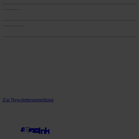
Services
Services
Onlineshop
Onlineshop
Reine infos - bleiben Sie
informiert.
Melden Sie sich jetzt zu unserem Newsletter an und verpassen Sie
keine Neuigkeiten mehr!
Zur Newsletteranmeldung
social media