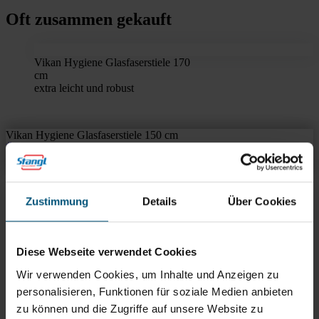
Oft zusammen gekauft
Vikan Hygiene Glasfaserstiele 170
cm
extra leicht und robust
Vikan Hygiene Glasfaserstiele 150 cm
Übersicht
Produktinfos & Downloads
Zubehör
Empfehlungen
Rein aus Prinzip.
Zustimmung
Details
Über Cookies
Diese Webseite verwendet Cookies
Wir verwenden Cookies, um Inhalte und Anzeigen zu
personalisieren, Funktionen für soziale Medien anbieten
zu können und die Zugriffe auf unsere Website zu