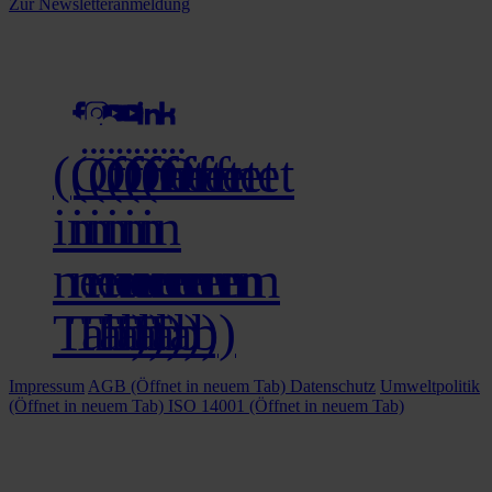
Zur Newsletteranmeldung
social media
(Öffnet
(Öffnet
(Öffnet
(Öffnet
(Öffnet
(Öffnet
in
in
in
in
in
in
neuem
neuem
neuem
neuem
neuem
neuem
Tab)
Tab)
Tab)
Tab)
Tab)
Tab)
Impressum
AGB
(Öffnet in neuem Tab)
Datenschutz
Umweltpolitik
(Öffnet in neuem Tab)
ISO 14001
(Öffnet in neuem Tab)