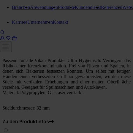
Branchen
Anwendungen
Produkte
Kundendienst
Referenzen
Webs
Vikan H.A.C.C.P. Sortiment
Karriere
Unternehmen
Kontakt
Vikan Hygiene Glasfaserstiele
150 cm
Gelb
Passend für alle Vikan Produkte. Ultra Hygienisch. Verringern das
Risiko einer Kreuzkontamination. Frei von Ritzen und Spalten, in
denen sich Bakterien festsetzen könnten. Um selbst mit fettigen
Händen einen verbesserten Griff zu gewährleisten, wurden diese
Stiele mit vertikalen Erhebungen und einer matten Oberfl äche
versehen. Geeignet für Spülmaschinen und Autoklaven.
Material: Polypropylen, Glasfaser verstärkt.
Stieldurchmesser: 32 mm
Zu den Produktinfos