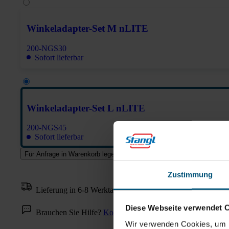
Winkeladapter-Set M nLITE
200-NGS30
Sofort lieferbar
Winkeladapter-Set L nLITE
200-NGS45
Sofort lieferbar
Für Anfrage in Warenkorb legen
Zustimmung
Lieferung in 6-8 Werktagen
Diese Webseite verwendet 
Brauchen Sie Hilfe?
Kontaktieren Sie uns!
Wir verwenden Cookies, um I