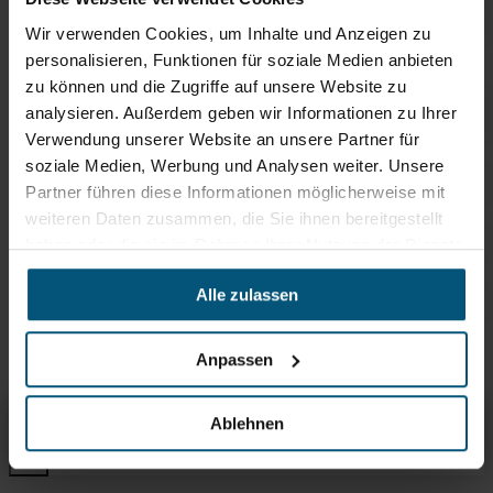
Wir verwenden Cookies, um Inhalte und Anzeigen zu
Unger Reinwasser nLite
personalisieren, Funktionen für soziale Medien anbieten
Teleskopstangen Carbon 24K
für Arbeitshöhen bis zu 15 Meter
zu können und die Zugriffe auf unsere Website zu
analysieren. Außerdem geben wir Informationen zu Ihrer
Verwendung unserer Website an unsere Partner für
Kiehl Glas Queen
GlasQueen - die Königin unter den Glasreinigern
soziale Medien, Werbung und Analysen weiter. Unsere
Partner führen diese Informationen möglicherweise mit
Kiehl Glas King
weiteren Daten zusammen, die Sie ihnen bereitgestellt
Glasreiniger Eco Label zertifiziert
haben oder die sie im Rahmen Ihrer Nutzung der Dienste
Stangl Glanztuch Profi
gesammelt haben.
ideal zum streifenfreien Trocknen
Alle zulassen
Vermop Fensterreinigungs Starter
Set
Anpassen
Unger Reinwasser nLite Teleskopstangen Carbon Composite
Ablehnen
Übersicht
Produktinfos & Downloads
Zubehör
Empfehlungen