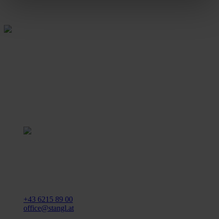
Rein aus Prinzip.
Stangl Reinigungstechnik
GmbH
Gewerbegebiet Süd 1
5204 Straßwalchen
+43 6215 89 00
office@stangl.at