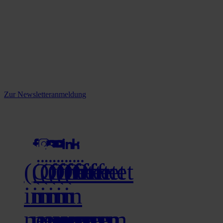
Reine infos - bleiben Sie
informiert.
Melden Sie sich jetzt zu unserem Newsletter an und verpassen Sie
keine Neuigkeiten mehr!
Zur Newsletteranmeldung
social media
(Öffnet
(Öffnet
(Öffnet
(Öffnet
(Öffnet
(Öffnet
in
in
in
in
in
in
neuem
neuem
neuem
neuem
neuem
neuem