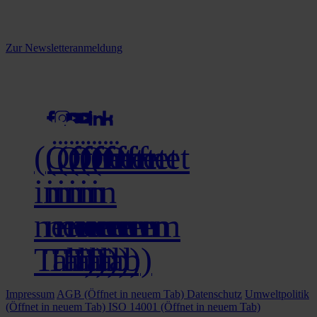
Melden Sie sich jetzt zu unserem Newsletter an und verpassen Sie
keine Neuigkeiten mehr!
Zur Newsletteranmeldung
social media
(Öffnet
(Öffnet
(Öffnet
(Öffnet
(Öffnet
(Öffnet
in
in
in
in
in
in
neuem
neuem
neuem
neuem
neuem
neuem
Tab)
Tab)
Tab)
Tab)
Tab)
Tab)
Impressum
AGB
(Öffnet in neuem Tab)
Datenschutz
Umweltpolitik
(Öffnet in neuem Tab)
ISO 14001
(Öffnet in neuem Tab)