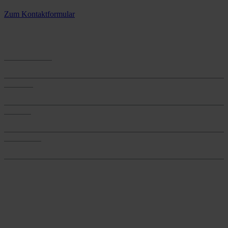
3 Standorte – täglich für Sie im Einsatz
Zum Kontaktformular
Anwendungen
Anwendungen
Produkte
Produkte
Services
Services
Onlineshop
Onlineshop
Reine infos - bleiben Sie
informiert.