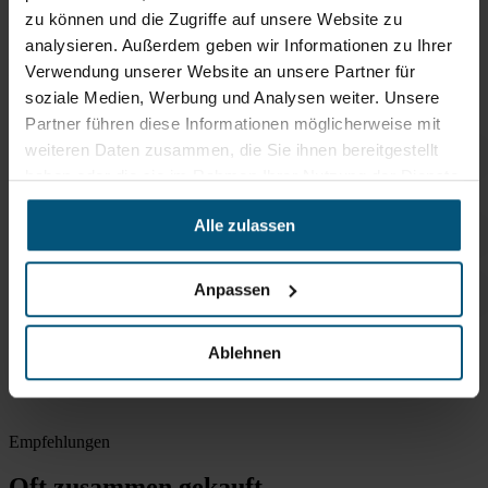
zu können und die Zugriffe auf unsere Website zu
Zubehör
analysieren. Außerdem geben wir Informationen zu Ihrer
Passend zu diesem Artikel
Verwendung unserer Website an unsere Partner für
soziale Medien, Werbung und Analysen weiter. Unsere
Partner führen diese Informationen möglicherweise mit
weiteren Daten zusammen, die Sie ihnen bereitgestellt
Tork Mild duftende Schaumseife
haben oder die sie im Rahmen Ihrer Nutzung der Dienste
525 ml
gesammelt haben.
sparen Sie nachhaltig
Alle zulassen
Tork Sensitive Schaumseife
Ohne Zusatz von Duftstoffen
Anpassen
Tork Händedesinfektionsschaum
alkoholfrei
alkoholfrei auf Basis von Milchsäure
Ablehnen
Empfehlungen
Oft zusammen gekauft