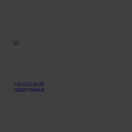
Stangl Reinigungstechnik
GmbH
Gewerbegebiet Süd 1
5204 Straßwalchen
+43 6215 89 00
office@stangl.at
(Öffnet
Zum
in
Routenplaner
neuem
Tab)
Öffnungszeiten