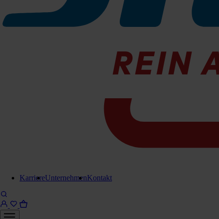
525 ml
081-525502
Sofort lieferbar
Für Anfrage in Warenkorb legen
Lieferung in 6-8 Werktagen
Brauchen Sie Hilfe?
Kontaktieren Sie uns!
Karriere
Unternehmen
Kontakt