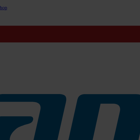
hop
frischen Duft und ihre feuchtigkeitsspendenden und regenerierenden I
en und Perlglanz.
nhaltsstoffen vor.
001]
ng mit kaltem Wasser nachweislich wirksam *
n mit Einwegpumpe für jede Nachfüllung reduziert das Risiko der Kre
rt das Abfallvolumen.