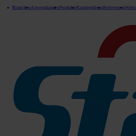
Branchen
Anwendungen
Produkte
Kundendienst
Referenzen
Webs
Seifenkartuschen
Tork Mild duftende Schaumseife
525 ml
525 ml
Die Tork Mild-Duftende Schaumseife zeichnet sich durch ihren 
sanftes Händewaschen.
Frisch duftende Handseife
Eine sanfte Seife mit feuchtigkeitsspendenden Inhaltsstoff
Beugt trockener Haut dank lipidhaltigen, regenerierenden I
Dermatologisch getestet
96 % der Inhaltsstoffe sind natürlichen Ursprungs [50316
Weniger Energieverbrauch: Diese Seife ist bei Verwendu
Hautfreundlicher pH-Wert
Schnelles Nachfüllen in weniger als 10 Sekunden
Hygienisches Nachfüllen – Hygienisch versiegelter Flako
Weniger Abfall: In sich zusammenfallender Flakon reduzie
Zu den Produktinfos