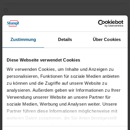
Kunststoff und Verbundverpackungen
225-SKP029
Zustimmung
Details
Über Cookies
Demnächst lieferbar
Diese Webseite verwendet Cookies
Wir verwenden Cookies, um Inhalte und Anzeigen zu
Spraydosen
personalisieren, Funktionen für soziale Medien anbieten
225-SKP019
zu können und die Zugriffe auf unsere Website zu
Demnächst lieferbar
analysieren. Außerdem geben wir Informationen zu Ihrer
Verwendung unserer Website an unsere Partner für
soziale Medien, Werbung und Analysen weiter. Unsere
Partner führen diese Informationen möglicherweise mit
Weißglas
weiteren Daten zusammen, die Sie ihnen bereitgestellt
haben oder die sie im Rahmen Ihrer Nutzung der Dienste
225-SKP023