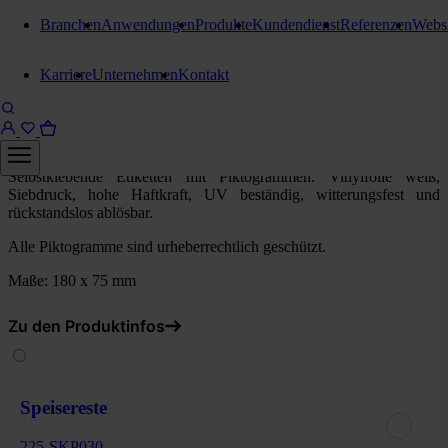
Branchen
Anwendungen
Produkte
Kundendienst
Referenzen
Webs
Piktogramme und Zubehör
Karriere
Unternehmen
Kontakt
StaWaste Piktogramme
Aluminium
Selbstklebende Etiketten mit Piktogrammen. Vinylfolie weiß,
Siebdruck, hohe Haftkraft, UV beständig, witterungsfest und
rückstandslos ablösbar.
Alle Piktogramme sind urheberrechtlich geschützt.
Maße: 180 x 75 mm
Zu den Produktinfos
Speisereste
225-SKP030