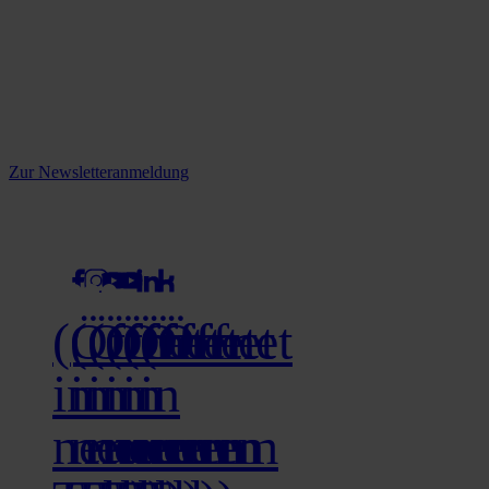
Reine infos - bleiben Sie
informiert.
Melden Sie sich jetzt zu unserem Newsletter an und verpassen Sie
keine Neuigkeiten mehr!
Zur Newsletteranmeldung
social media
(Öffnet
(Öffnet
(Öffnet
(Öffnet
(Öffnet
(Öffnet
in
in
in
in
in
in
neuem
neuem
neuem
neuem
neuem
neuem