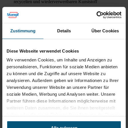
recycelten und wiederverwertbaren Kunststoff
Stangl Reinigungswagen SW300
Nachhaltig durch
recycelten und wiederverwertbaren Kunststoff
Zustimmung
Details
Über Cookies
Stangl Reinigungswagen SW600
Nachhaltig durch
recycelten und wiederverwertbaren Kunststoff
Diese Webseite verwendet Cookies
Stangl Reinigungswagen SW500
Nachhaltig durch
Wir verwenden Cookies, um Inhalte und Anzeigen zu
recycelten und wiederverwertbaren Kunststoff
personalisieren, Funktionen für soziale Medien anbieten
zu können und die Zugriffe auf unsere Website zu
analysieren. Außerdem geben wir Informationen zu Ihrer
Stangl Reinigungswagen SW700
Übersicht
Produktinfos & Downloads
Zubehör
Empfehlungen
Verwendung unserer Website an unsere Partner für
soziale Medien, Werbung und Analysen weiter. Unsere
Partner führen diese Informationen möglicherweise mit
Rein aus Prinzip.
weiteren Daten zusammen, die Sie ihnen bereitgestellt
haben oder die sie im Rahmen Ihrer Nutzung der Dienste
gesammelt haben.
Alle zulassen