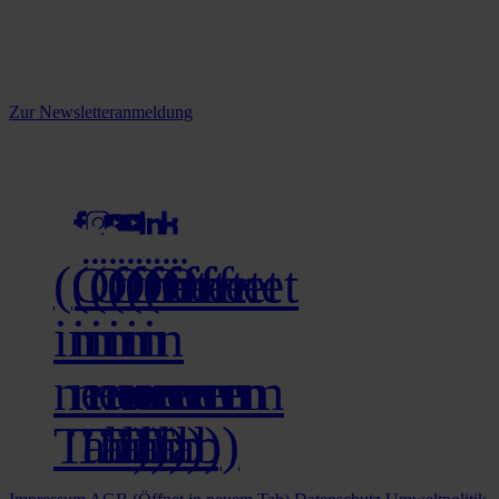
informiert.
Melden Sie sich jetzt zu unserem Newsletter an und verpassen Sie
keine Neuigkeiten mehr!
Zur Newsletteranmeldung
social media
(Öffnet
(Öffnet
(Öffnet
(Öffnet
(Öffnet
(Öffnet
in
in
in
in
in
in
neuem
neuem
neuem
neuem
neuem
neuem
Tab)
Tab)
Tab)
Tab)
Tab)
Tab)