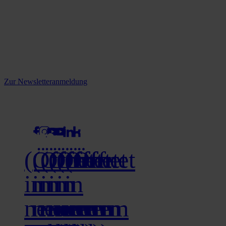
Reine infos - bleiben Sie
informiert.
Melden Sie sich jetzt zu unserem Newsletter an und verpassen Sie
keine Neuigkeiten mehr!
Zur Newsletteranmeldung
social media
(Öffnet
(Öffnet
(Öffnet
(Öffnet
(Öffnet
(Öffnet
in
in
in
in
in
in
neuem
neuem
neuem
neuem
neuem
neuem