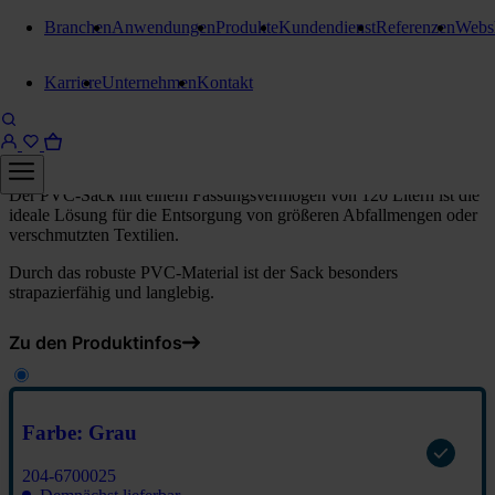
Branchen
Anwendungen
Produkte
Kundendienst
Referenzen
Webs
Zubehör und Ersatzteile
Karriere
Unternehmen
Kontakt
Stangl PVC Sack 120 Liter
Farbe: Grau
Der PVC-Sack mit einem Fassungsvermögen von 120 Litern ist die
ideale Lösung für die Entsorgung von größeren Abfallmengen oder
verschmutzten Textilien.
Durch das robuste PVC-Material ist der Sack besonders
strapazierfähig und langlebig.
Zu den Produktinfos
Farbe: Grau
204-6700025