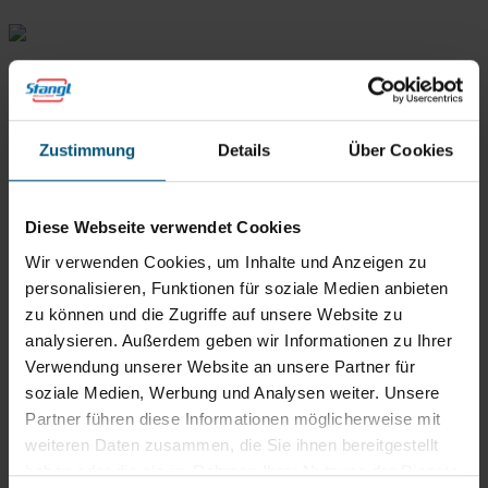
Zustimmung
Details
Über Cookies
Diese Webseite verwendet Cookies
Wir verwenden Cookies, um Inhalte und Anzeigen zu
personalisieren, Funktionen für soziale Medien anbieten
Stangl Reinigungstechnik
zu können und die Zugriffe auf unsere Website zu
GmbH
analysieren. Außerdem geben wir Informationen zu Ihrer
Gewerbegebiet Süd 1
Verwendung unserer Website an unsere Partner für
5204 Straßwalchen
soziale Medien, Werbung und Analysen weiter. Unsere
+43 6215 89 00
Partner führen diese Informationen möglicherweise mit
office@stangl.at
weiteren Daten zusammen, die Sie ihnen bereitgestellt
(Öffnet
haben oder die sie im Rahmen Ihrer Nutzung der Dienste