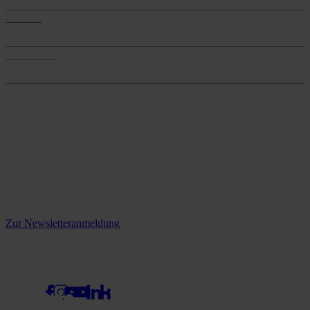
Services
Services
Onlineshop
Onlineshop
Reine infos - bleiben Sie
informiert.
Melden Sie sich jetzt zu unserem Newsletter an und verpassen Sie
keine Neuigkeiten mehr!
Zur Newsletteranmeldung
social media