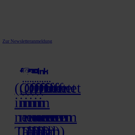
Reine infos - bleiben Sie
informiert.
Melden Sie sich jetzt zu unserem Newsletter an und verpassen Sie
keine Neuigkeiten mehr!
Zur Newsletteranmeldung
social media
(Öffnet
(Öffnet
(Öffnet
(Öffnet
(Öffnet
(Öffnet
in
in
in
in
in
in
neuem
neuem
neuem
neuem
neuem
neuem
Tab)
Tab)
Tab)
Tab)
Tab)
Tab)