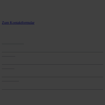
Kontaktieren Sie uns.
3 Standorte – täglich für Sie im Einsatz
Zum Kontaktformular
Anwendungen
Anwendungen
Produkte
Produkte
Services
Services
Onlineshop
Onlineshop