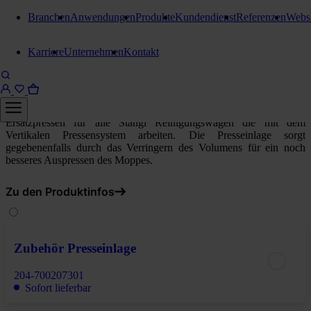
Branchen
Anwendungen
Produkte
Kundendienst
Referenzen
Webs
Zubehör und Ersatzteile
Karriere
Unternehmen
Kontakt
Stangl Kunststoffpresse
Kunststoffpresse schwarz
Ersatzpressen für alle Stangl Reinigungswägen die mit dem
Vertikalen Pressensystem arbeiten. Die Presseinlage sorgt
gegebenenfalls durch das Verringern des Volumens für ein noch
besseres Auspressen des Moppes.
Zu den Produktinfos
Zubehör Presseinlage
204-700207301
Sofort lieferbar