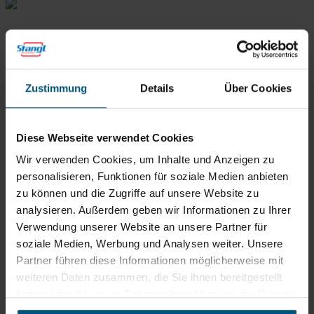
Zustimmung
Details
Über Cookies
Diese Webseite verwendet Cookies
Wir verwenden Cookies, um Inhalte und Anzeigen zu
Stangl Reinigungstechnik
personalisieren, Funktionen für soziale Medien anbieten
GmbH
zu können und die Zugriffe auf unsere Website zu
analysieren. Außerdem geben wir Informationen zu Ihrer
Gewerbegebiet Süd 1
5204 Straßwalchen
Verwendung unserer Website an unsere Partner für
soziale Medien, Werbung und Analysen weiter. Unsere
+43 6215 89 00
Partner führen diese Informationen möglicherweise mit
office@stangl.at
weiteren Daten zusammen, die Sie ihnen bereitgestellt
(Öffnet
haben oder die sie im Rahmen Ihrer Nutzung der Dienste
Zum
in
gesammelt haben.