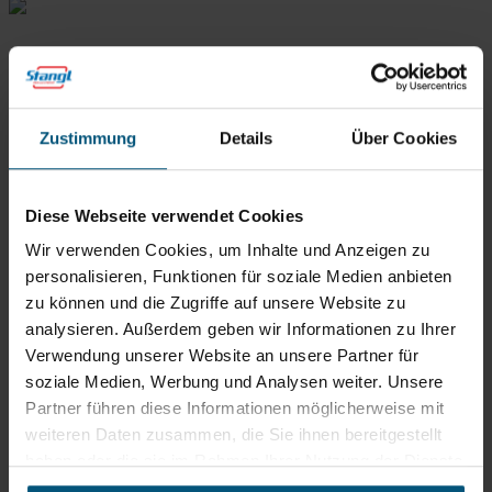
Zustimmung
Details
Über Cookies
Diese Webseite verwendet Cookies
Wir verwenden Cookies, um Inhalte und Anzeigen zu
Stangl Reinigungstechnik
personalisieren, Funktionen für soziale Medien anbieten
GmbH
zu können und die Zugriffe auf unsere Website zu
analysieren. Außerdem geben wir Informationen zu Ihrer
Gewerbegebiet Süd 1
5204 Straßwalchen
Verwendung unserer Website an unsere Partner für
soziale Medien, Werbung und Analysen weiter. Unsere
+43 6215 89 00
Partner führen diese Informationen möglicherweise mit
office@stangl.at
weiteren Daten zusammen, die Sie ihnen bereitgestellt
(Öffnet
haben oder die sie im Rahmen Ihrer Nutzung der Dienste
Zum
in
gesammelt haben.