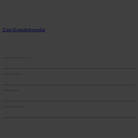
Kontaktieren Sie uns.
3 Standorte – täglich für Sie im Einsatz
Zum Kontaktformular
Anwendungen
Anwendungen
Produkte
Produkte
Services
Services
Onlineshop
Onlineshop