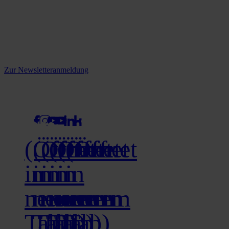
Reine infos - bleiben Sie
informiert.
Melden Sie sich jetzt zu unserem Newsletter an und verpassen Sie
keine Neuigkeiten mehr!
Zur Newsletteranmeldung
social media
(Öffnet
(Öffnet
(Öffnet
(Öffnet
(Öffnet
(Öffnet
in
in
in
in
in
in
neuem
neuem
neuem
neuem
neuem
neuem
Tab)
Tab)
Tab)
Tab)
Tab)
Tab)