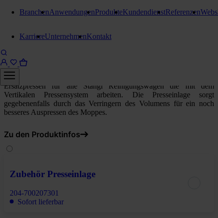
Branchen
Anwendungen
Produkte
Kundendienst
Referenzen
Webs
Zubehör und Ersatzteile
Karriere
Unternehmen
Kontakt
Stangl Kunststoffpresse
Kunststoffpresse Blau
Ersatzpressen für alle Stangl Reinigungswägen die mit dem
Vertikalen Pressensystem arbeiten. Die Presseinlage sorgt
gegebenenfalls durch das Verringern des Volumens für ein noch
besseres Auspressen des Moppes.
Zu den Produktinfos
Zubehör Presseinlage
204-700207301
Sofort lieferbar