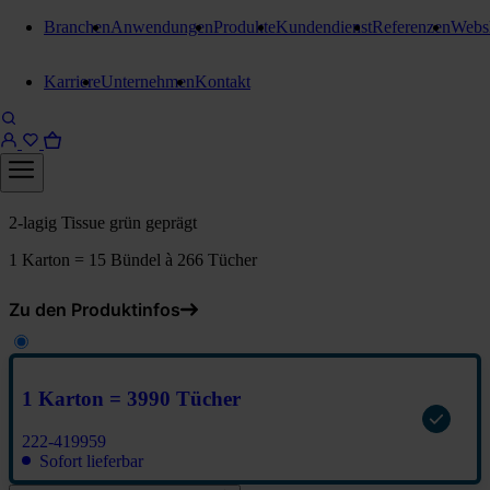
Branchen
Anwendungen
Produkte
Kundendienst
Referenzen
Webs
Falthandtücher
Karriere
Unternehmen
Kontakt
Stangl Falthandtuch V-Falz, 2
lagig, Grün
1 Karton = 3990 Tücher
2-lagig Tissue grün geprägt
1 Karton = 15 Bündel à 266 Tücher
Zu den Produktinfos
1 Karton = 3990 Tücher
222-419959
Sofort lieferbar