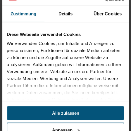
Zustimmung
Details
Über Cookies
Stangl Reinigungstechnik
GmbH
Diese Webseite verwendet Cookies
Gewerbegebiet Süd 1
Wir verwenden Cookies, um Inhalte und Anzeigen zu
5204 Straßwalchen
personalisieren, Funktionen für soziale Medien anbieten
+43 6215 89 00
zu können und die Zugriffe auf unsere Website zu
office@stangl.at
analysieren. Außerdem geben wir Informationen zu Ihrer
(Öffnet
Verwendung unserer Website an unsere Partner für
Zum
in
soziale Medien, Werbung und Analysen weiter. Unsere
Routenplaner
neuem
Partner führen diese Informationen möglicherweise mit
Tab)
weiteren Daten zusammen, die Sie ihnen bereitgestellt
haben oder die sie im Rahmen Ihrer Nutzung der Dienste
Öffnungszeiten
gesammelt haben.
Mo - Do: 07:30 - 12:00
Alle zulassen
Uhr
sowie 12:30 -16:30 Uhr
Fr: 07:30 - 12:00 Uhr
Anpassen