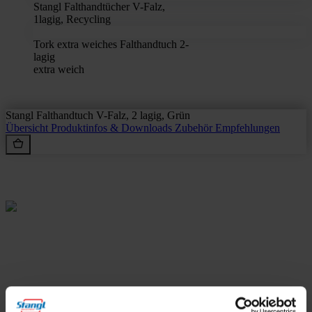
Stangl Falthandtücher V-Falz,
1lagig, Recycling
Tork extra weiches Falthandtuch 2-
lagig
extra weich
Stangl Falthandtuch V-Falz, 2 lagig, Grün
Übersicht
Produktinfos & Downloads
Zubehör
Empfehlungen
Rein aus Prinzip.