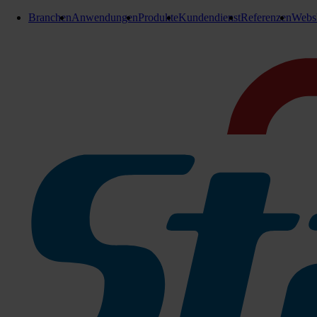
Branchen
Anwendungen
Produkte
Kundendienst
Referenzen
Webs
Falthandtücher
Stangl Falthandtuch V-Falz, 2
lagig, Hochweiß
1 Karton = 4000 Tücher
2 lagig hochweiß Zellstoff geprägt
1 Karton = 20 Bündel à 200 Tücher
Zu den Produktinfos
1 Karton = 4000 Tücher
223-1344
Sofort lieferbar
Für Anfrage in Warenkorb legen