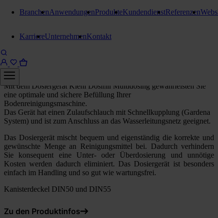
Branchen
Anwendungen
Produkte
Kundendienst
Referenzen
Webs
Dosiergeräte
Karriere
Unternehmen
Kontakt
Kiehl Dosifill Multidosing
Dosiergerät für 5 und 10 Liter Kanister
Mit dem Dosiergerät Kiehl Dosifill Multidosing gewährleisten Sie
eine optimale und sichere Befüllung Ihrer
Bodenreinigungsmaschine.
Das Gerät hat einen Zulaufschlauch mit Schnellkupplung (Gardena
System) und ist zum Anschluss an das Wasserleitungsnetz geeignet.
Das Dosiergerät mischt bequem und eigenständig die korrekte und
gewünschte Menge an Reinigungsmittel bei. Dadurch verhindern
Sie konsequent eine Unter- oder Überdosierung und unnötige
Kosten werden dadurch eliminiert. Das Dosiergerät ist besonders
einfach im Handling und so gut wie wartungsfrei.
Kanisterdeckel DIN50 und DIN55
Zu den Produktinfos