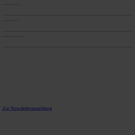
Produkte
Produkte
Services
Services
Onlineshop
Onlineshop
Reine infos - bleiben Sie
informiert.
Melden Sie sich jetzt zu unserem Newsletter an und verpassen Sie
keine Neuigkeiten mehr!
Zur Newsletteranmeldung
social media