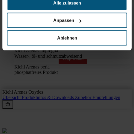
Kiehl Arenas Excellent
Alle zulassen
Phosphatfreier Waschverstärker
Kiehl Arenas Exet 4
Anpassen
Einfache Anwendung im Tauchbad
Kiehl Arenas Exet 2
Ablehnen
zur Vorbehandlung von Flecken
Kiehl Arenas impregna
Wasser-, öl- und schmutzabweisend
Topprodukt
Kiehl Arenas perla
phosphatfreies Produkt
Kiehl Arenas Oxydes
Übersicht
Produktinfos & Downloads
Zubehör
Empfehlungen
Rein aus Prinzip.