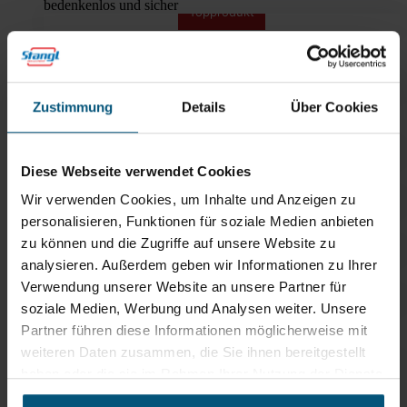
bedenkenlos und sicher
Topprodukt
Händedesinfektion BODE
Sterillium pure
ECARF zertifiziert
Kiehl Arenas Wash
Zustimmung
Details
Über Cookies
phosphatfreies
Alleinwaschmittel
Kiehl Arenas Soft
Diese Webseite verwendet Cookies
Arenas Soft - wunderbar weiche Wäsche
Wir verwenden Cookies, um Inhalte und Anzeigen zu
Kiehl Arenas compact
personalisieren, Funktionen für soziale Medien anbieten
flüssiges Universal Waschmittel
zu können und die Zugriffe auf unsere Website zu
analysieren. Außerdem geben wir Informationen zu Ihrer
Kiehl Arenas Exet 1
zur Vorbehandlung von Öl- und Fettflecken
Verwendung unserer Website an unsere Partner für
Topprodukt
soziale Medien, Werbung und Analysen weiter. Unsere
Kiehl Arenas Eco
Partner führen diese Informationen möglicherweise mit
Zertifiziert mit dem
Europäischen Umweltzeichen
weiteren Daten zusammen, die Sie ihnen bereitgestellt
haben oder die sie im Rahmen Ihrer Nutzung der Dienste
Kiehl Arenas Avenir
gesammelt haben.