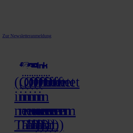
Reine infos - bleiben Sie
informiert.
Melden Sie sich jetzt zu unserem Newsletter an und verpassen Sie
keine Neuigkeiten mehr!
Zur Newsletteranmeldung
social media
(Öffnet
(Öffnet
(Öffnet
(Öffnet
(Öffnet
(Öffnet
in
in
in
in
in
in
neuem
neuem
neuem
neuem
neuem
neuem
Tab)
Tab)
Tab)
Tab)
Tab)
Tab)