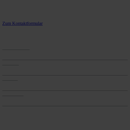
Kontaktieren Sie uns.
3 Standorte – täglich für Sie im Einsatz
Zum Kontaktformular
Anwendungen
Anwendungen
Produkte
Produkte
Services
Services
Onlineshop
Onlineshop