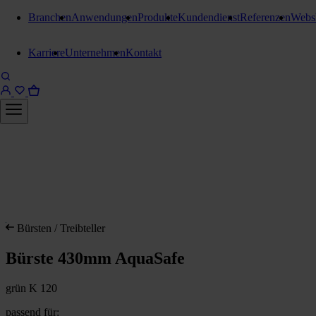
Branchen
Anwendungen
Produkte
Kundendienst
Referenzen
Webs
Karriere
Unternehmen
Kontakt
Bürsten / Treibteller
Bürste 430mm AquaSafe
grün K 120
passend für: