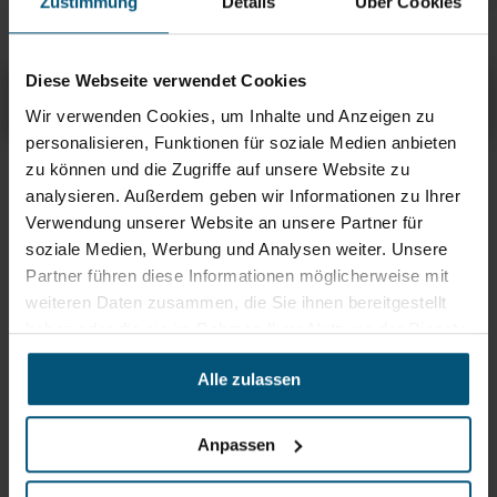
Zustimmung
Details
Über Cookies
Pad Twister II 430 mm
Diese Webseite verwendet Cookies
Bürste 430mm AquaSafe
Übersicht
Produktinfos & Downloads
Empfehlungen
Wir verwenden Cookies, um Inhalte und Anzeigen zu
personalisieren, Funktionen für soziale Medien anbieten
zu können und die Zugriffe auf unsere Website zu
Rein aus Prinzip.
analysieren. Außerdem geben wir Informationen zu Ihrer
Verwendung unserer Website an unsere Partner für
soziale Medien, Werbung und Analysen weiter. Unsere
Partner führen diese Informationen möglicherweise mit
weiteren Daten zusammen, die Sie ihnen bereitgestellt
haben oder die sie im Rahmen Ihrer Nutzung der Dienste
gesammelt haben.
Alle zulassen
Anpassen