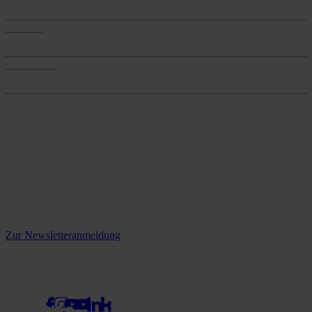
Produkte
Services
Services
Onlineshop
Onlineshop
Reine infos - bleiben Sie
informiert.
Melden Sie sich jetzt zu unserem Newsletter an und verpassen Sie
keine Neuigkeiten mehr!
Zur Newsletteranmeldung
social media