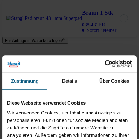
Braun 1 Stk.
038-431BR
Sofort lieferbar
Für Anfrage in Warenkorb legen
Lieferung in 6-8 Werktagen
Brauchen Sie Hilfe?
Kontaktieren Sie uns!
Zustimmung
Details
Über Cookies
Alle Eigenschaften
Diese Webseite verwendet Cookies
Wir verwenden Cookies, um Inhalte und Anzeigen zu
personalisieren, Funktionen für soziale Medien anbieten
zu können und die Zugriffe auf unsere Website zu
Zubehör
analysieren. Außerdem geben wir Informationen zu Ihrer