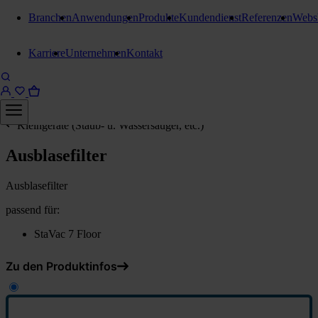
Branchen
Anwendungen
Produkte
Kundendienst
Referenzen
Webs
Karriere
Unternehmen
Kontakt
Kleingeräte (Staub- u. Wassersauger, etc.)
Ausblasefilter
Ausblasefilter
passend für:
StaVac 7 Floor
Zu den Produktinfos