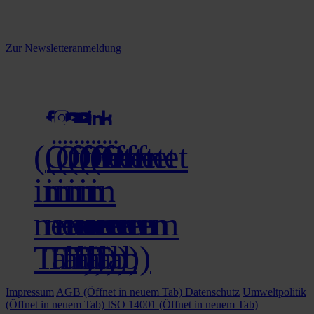
Melden Sie sich jetzt zu unserem Newsletter an und verpassen Sie
keine Neuigkeiten mehr!
Zur Newsletteranmeldung
social media
(Öffnet
(Öffnet
(Öffnet
(Öffnet
(Öffnet
(Öffnet
in
in
in
in
in
in
neuem
neuem
neuem
neuem
neuem
neuem
Tab)
Tab)
Tab)
Tab)
Tab)
Tab)
Impressum
AGB
(Öffnet in neuem Tab)
Datenschutz
Umweltpolitik
(Öffnet in neuem Tab)
ISO 14001
(Öffnet in neuem Tab)