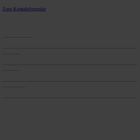
3 Standorte – täglich für Sie im Einsatz
Zum Kontaktformular
Anwendungen
Anwendungen
Produkte
Produkte
Services
Services
Onlineshop
Onlineshop
Reine infos - bleiben Sie
informiert.