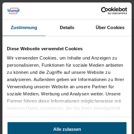
Mo - Do: 07:30 - 12:00
Uhr
sowie 12:30 -16:30 Uhr
Fr: 07:30 - 12:00 Uhr
Zustimmung
Details
Über Cookies
Stangl Niederlassung Ost
Diese Webseite verwendet Cookies
Wir verwenden Cookies, um Inhalte und Anzeigen zu
Werkstraße 8
2522 Oberwaltersdorf
personalisieren, Funktionen für soziale Medien anbieten
zu können und die Zugriffe auf unsere Website zu
+43 2253 61730
analysieren. Außerdem geben wir Informationen zu Ihrer
office@stangl.at
Verwendung unserer Website an unsere Partner für
(Öffnet
soziale Medien, Werbung und Analysen weiter. Unsere
Zum
in
Partner führen diese Informationen möglicherweise mit
Routenplaner
neuem
weiteren Daten zusammen, die Sie ihnen bereitgestellt
Tab)
haben oder die sie im Rahmen Ihrer Nutzung der Dienste
Öffnungszeiten
gesammelt haben.
Mo - Do: 07:00 - 16:30 Uhr
Alle zulassen
Fr: 07:00 - 12:00 Uhr