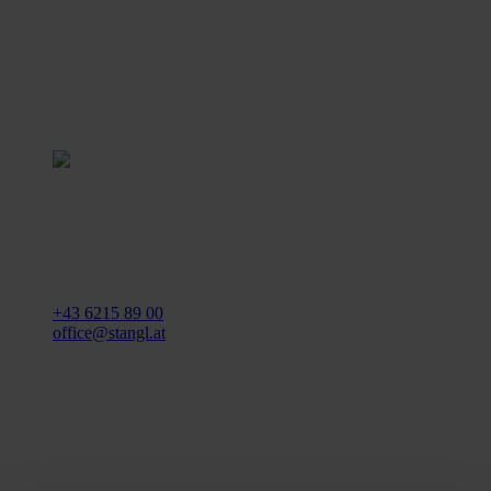
Stangl Reinigungstechnik
GmbH
Gewerbegebiet Süd 1
5204 Straßwalchen
+43 6215 89 00
office@stangl.at
(Öffnet
Zum
in
Routenplaner
neuem
Tab)
Öffnungszeiten