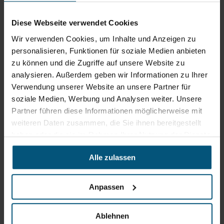
Gewerbegebiet Süd 1
5204 Straßwalchen
Diese Webseite verwendet Cookies
+43 6215 89 00
office@stangl.at
Wir verwenden Cookies, um Inhalte und Anzeigen zu
(Öffnet
personalisieren, Funktionen für soziale Medien anbieten
Zum
in
zu können und die Zugriffe auf unsere Website zu
Routenplaner
neuem
analysieren. Außerdem geben wir Informationen zu Ihrer
Tab)
Verwendung unserer Website an unsere Partner für
soziale Medien, Werbung und Analysen weiter. Unsere
Öffnungszeiten
Partner führen diese Informationen möglicherweise mit
Mo - Do: 07:30 - 12:00
weiteren Daten zusammen, die Sie ihnen bereitgestellt
Uhr
haben oder die sie im Rahmen Ihrer Nutzung der Dienste
sowie 12:30 -16:30 Uhr
Fr: 07:30 - 12:00 Uhr
gesammelt haben.
Alle zulassen
Stangl Niederlassung Ost
Anpassen
Werkstraße 8
2522 Oberwaltersdorf
Ablehnen