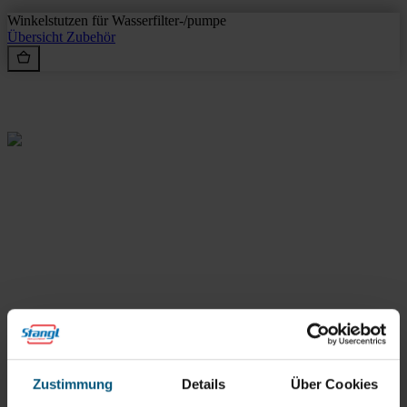
Winkelstutzen für Wasserfilter-/pumpe
Übersicht
Zubehör
Rein aus Prinzip.
Stangl Reinigungstechnik
GmbH
Zustimmung
Details
Über Cookies