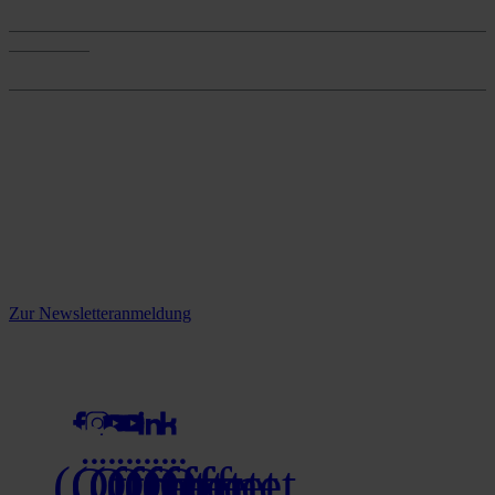
Services
Onlineshop
Onlineshop
Reine infos - bleiben Sie
informiert.
Melden Sie sich jetzt zu unserem Newsletter an und verpassen Sie
keine Neuigkeiten mehr!
Zur Newsletteranmeldung
social media
(Öffnet
(Öffnet
(Öffnet
(Öffnet
(Öffnet
(Öffnet