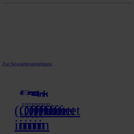
Reine infos - bleiben Sie
informiert.
Melden Sie sich jetzt zu unserem Newsletter an und verpassen Sie
keine Neuigkeiten mehr!
Zur Newsletteranmeldung
social media
(Öffnet
(Öffnet
(Öffnet
(Öffnet
(Öffnet
(Öffnet
in
in
in
in
in
in