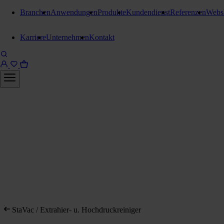
Branchen
Anwendungen
Produkte
Kundendienst
Referenzen
Webs
Karriere
Unternehmen
Kontakt
StaVac / Extrahier- u. Hochdruckreiniger