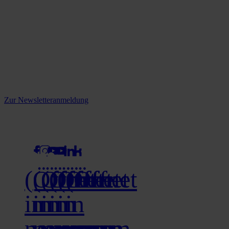
Reine infos - bleiben Sie
informiert.
Melden Sie sich jetzt zu unserem Newsletter an und verpassen Sie
keine Neuigkeiten mehr!
Zur Newsletteranmeldung
social media
(Öffnet
(Öffnet
(Öffnet
(Öffnet
(Öffnet
(Öffnet
in
in
in
in
in
in
neuem
neuem
neuem
neuem
neuem
neuem