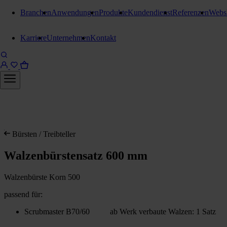
Branchen
Anwendungen
Produkte
Kundendienst
Referenzen
Webs
Karriere
Unternehmen
Kontakt
Bürsten / Treibteller
Walzenbürstensatz 600 mm
Walzenbürste Korn 500
passend für:
Scrubmaster B70/60 ab Werk verbaute Walzen: 1 Satz