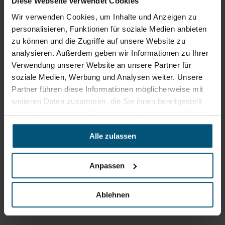
Diese Webseite verwendet Cookies
(Öffnet
Wir verwenden Cookies, um Inhalte und Anzeigen zu
Zum
in
personalisieren, Funktionen für soziale Medien anbieten
Routenplaner
neuem
zu können und die Zugriffe auf unsere Website zu
Tab)
analysieren. Außerdem geben wir Informationen zu Ihrer
Öffnungszeiten
Verwendung unserer Website an unsere Partner für
Mo - Do: 07:30 - 12:00
soziale Medien, Werbung und Analysen weiter. Unsere
Uhr
Partner führen diese Informationen möglicherweise mit
sowie 12:30 -16:30 Uhr
Fr: 07:30 - 12:00 Uhr
weiteren Daten zusammen, die Sie ihnen bereitgestellt
haben oder die sie im Rahmen Ihrer Nutzung der Dienste
gesammelt haben.
Alle zulassen
Stangl Niederlassung Ost
Werkstraße 8
Anpassen
2522 Oberwaltersdorf
+43 2253 61730
Ablehnen
office@stangl.at
(Öffnet
Zum
in