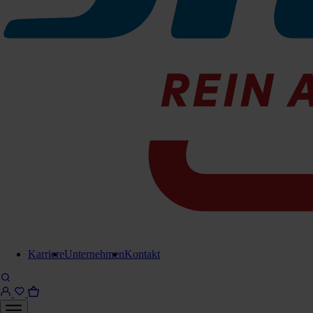
passend für:
Scrubmaster B75i/54 ab Werk verbaute Walzen: 1 Sa
Zu den Produktinfos
Walzenbürst
440-778578
Sofort lieferb
Walzenbürs
Karriere
Unternehmen
Kontakt
440-778576
Sofort lieferb