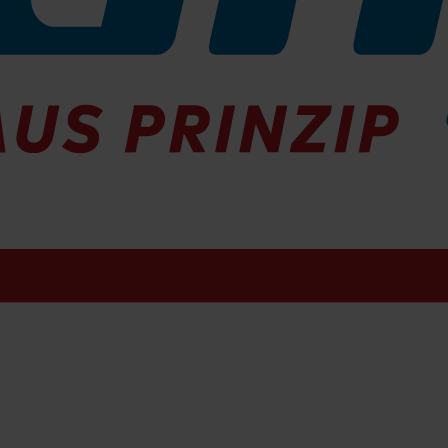
tz
e 540mm SIC PA 6.12 K500 grau
ar
te 540mm PA6-0,5mm schwarz
ar