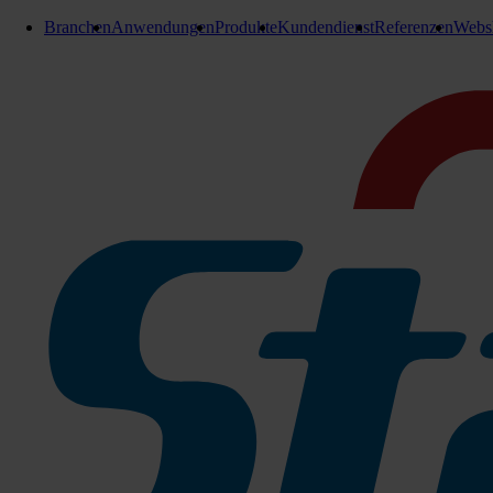
Branchen
Anwendungen
Produkte
Kundendienst
Referenzen
Webs
Bürsten / Treibteller
Walzenbürsten 540 mm
Walzenbürste 540mm PA6-0,5mm schwarz