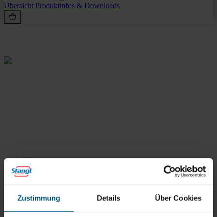
Übersicht
Produktinfos & Downloads
Rein aus Prinzip.
Stangl Reinigungstechnik
GmbH
Zustimmung
Details
Über Cookies
Gewerbegebiet Süd 1
5204 Straßwalchen