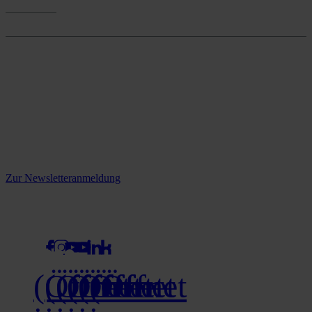
Onlineshop
Onlineshop
Reine infos - bleiben Sie
informiert.
Melden Sie sich jetzt zu unserem Newsletter an und verpassen Sie
keine Neuigkeiten mehr!
Zur Newsletteranmeldung
social media
(Öffnet
(Öffnet
(Öffnet
(Öffnet
(Öffnet
(Öffnet