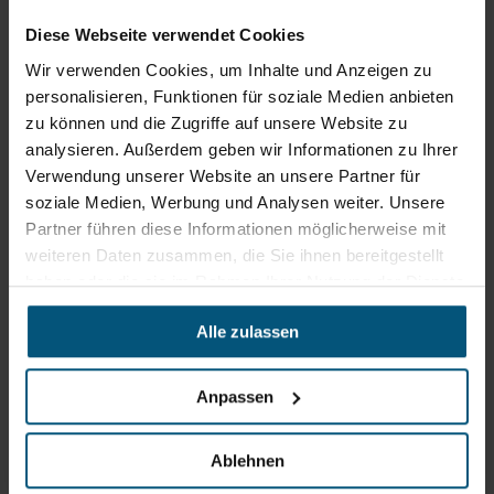
+43 6215 89 00
Diese Webseite verwendet Cookies
office@stangl.at
Wir verwenden Cookies, um Inhalte und Anzeigen zu
(Öffnet
personalisieren, Funktionen für soziale Medien anbieten
Zum
in
zu können und die Zugriffe auf unsere Website zu
Routenplaner
neuem
analysieren. Außerdem geben wir Informationen zu Ihrer
Tab)
Verwendung unserer Website an unsere Partner für
Öffnungszeiten
soziale Medien, Werbung und Analysen weiter. Unsere
Mo - Do: 07:30 - 12:00
Partner führen diese Informationen möglicherweise mit
Uhr
weiteren Daten zusammen, die Sie ihnen bereitgestellt
sowie 12:30 -16:30 Uhr
haben oder die sie im Rahmen Ihrer Nutzung der Dienste
Fr: 07:30 - 12:00 Uhr
gesammelt haben.
Alle zulassen
Stangl Niederlassung Ost
Anpassen
Werkstraße 8
2522 Oberwaltersdorf
Ablehnen
+43 2253 61730